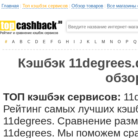
Главная
Топ кэшбэк сервисов
Обзор товаров
Все магазины
|
|
|
#
A
B
C
D
E
F
G
H
I
J
K
L
M
N
O
P
Q
Кэшбэк 11degrees.
обзо
ТОП кэшбэк сервисов:
11d
Рейтинг самых лучших кэшб
11degrees. Сравнение разм
11degrees. Мы поможем ср