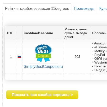
Рейтинг кэшбэк сервисов 11degrees
Промокоды
Куп
Минимальная
ТОП
Cashback сервис
сумма вывода
Способы 
денег
- Amazon 
- ePayme
- Money
- PayPal
1
20$
- QIWI к
- Western
- Банковс
SimplyBestCoupons.ru
- Яндекс
Показать все кэшбэк сервисы >