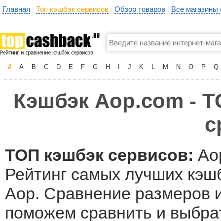
Главная
Топ кэшбэк сервисов
Обзор товаров
Все магазины
|
|
|
#
A
B
C
D
E
F
G
H
I
J
K
L
M
N
O
P
Q
Кэшбэк Aop.com - Т
с
ТОП кэшбэк сервисов:
Ao
Рейтинг самых лучших кэшб
Aop. Сравнение размеров и
поможем сравнить и выбра