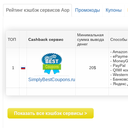
Рейтинг кэшбэк сервисов Aop
Промокоды
Купоны
Минимальная
ТОП
Cashback сервис
сумма вывода
Способы 
денег
- Amazon 
- ePayme
- Money
- PayPal
1
20$
- QIWI к
- Western
- Банковс
SimplyBestCoupons.ru
- Яндекс
Показать все кэшбэк сервисы >