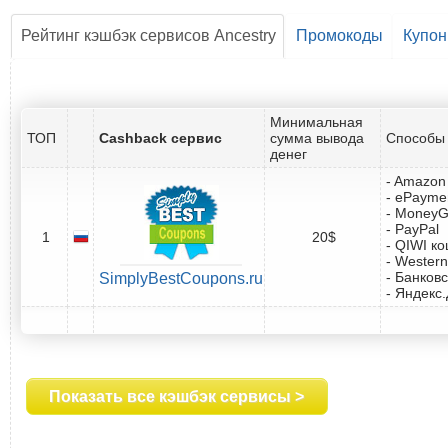
Рейтинг кэшбэк сервисов Ancestry
Промокоды
Купо
Минимальная
ТОП
Cashback сервис
сумма вывода
Способы 
денег
- Amazon 
- ePayme
- Money
- PayPal
1
20$
- QIWI к
- Western
- Банковс
SimplyBestCoupons.ru
- Яндекс
Показать все кэшбэк сервисы >