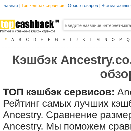
Главная
Топ кэшбэк сервисов
Обзор товаров
Все магазины
|
|
|
#
A
B
C
D
E
F
G
H
I
J
K
L
M
N
O
P
Q
Кэшбэк Ancestry.co
обзо
ТОП кэшбэк сервисов:
Anc
Рейтинг самых лучших кэшб
Ancestry. Сравнение разме
Ancestry. Мы поможем сра