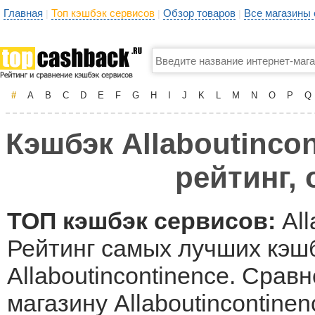
Главная
Топ кэшбэк сервисов
Обзор товаров
Все магазины
|
|
|
#
A
B
C
D
E
F
G
H
I
J
K
L
M
N
O
P
Q
Кэшбэк Allaboutincon
рейтинг,
ТОП кэшбэк сервисов:
All
Рейтинг самых лучших кэшб
Allaboutincontinence. Срав
магазину Allaboutincontin