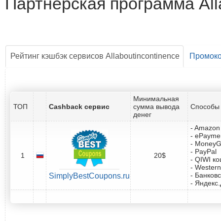
Партнёрская программа Alla
Рейтинг кэшбэк сервисов Allaboutincontinence
Промок
Минимальная
ТОП
Cashback сервис
сумма вывода
Способы 
денег
- Amazon 
- ePayme
- Money
- PayPal
1
20$
- QIWI к
- Western
- Банковс
SimplyBestCoupons.ru
- Яндекс