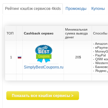
Рейтинг кэшбэк сервисов 4kids
Промокоды
Купоны
Минимальная
ТОП
Cashback сервис
сумма вывода
Способы 
денег
- Amazon 
- ePayme
- Money
- PayPal
1
20$
- QIWI к
- Western
- Банковс
SimplyBestCoupons.ru
- Яндекс
Показать все кэшбэк сервисы >