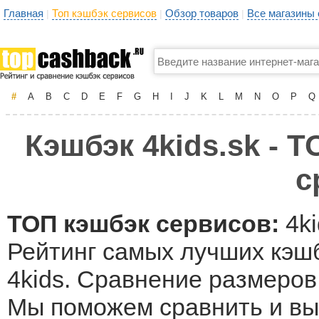
Главная
Топ кэшбэк сервисов
Обзор товаров
Все магазины
|
|
|
#
A
B
C
D
E
F
G
H
I
J
K
L
M
N
O
P
Q
Кэшбэк 4kids.sk - Т
с
ТОП кэшбэк сервисов:
4ki
Рейтинг самых лучших кэшб
4kids. Сравнение размеров 
Мы поможем сравнить и выб