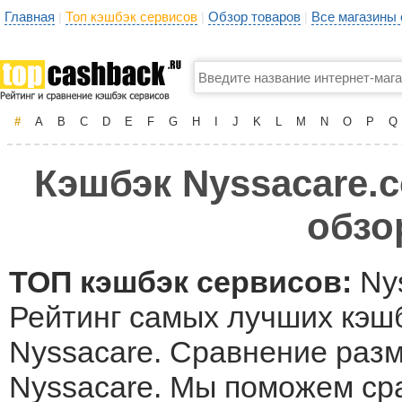
Главная
Топ кэшбэк сервисов
Обзор товаров
Все магазины
|
|
|
#
A
B
C
D
E
F
G
H
I
J
K
L
M
N
O
P
Q
Кэшбэк Nyssacare.c
обзо
ТОП кэшбэк сервисов:
Ny
Рейтинг самых лучших кэшб
Nyssacare. Сравнение разм
Nyssacare. Мы поможем ср