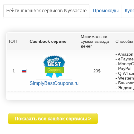
Рейтинг кэшбэк сервисов Nyssacare
Промокоды
Куп
Минимальная
ТОП
Cashback сервис
сумма вывода
Способы 
денег
- Amazon 
- ePayme
- Money
- PayPal
1
20$
- QIWI к
- Western
- Банковс
SimplyBestCoupons.ru
- Яндекс
Показать все кэшбэк сервисы >