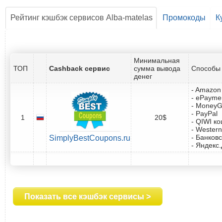
Рейтинг кэшбэк сервисов Alba-matelas
Промокоды
К
Минимальная
ТОП
Cashback сервис
сумма вывода
Способы 
денег
- Amazon 
- ePayme
- Money
- PayPal
1
20$
- QIWI к
- Western
- Банковс
SimplyBestCoupons.ru
- Яндекс
Показать все кэшбэк сервисы >