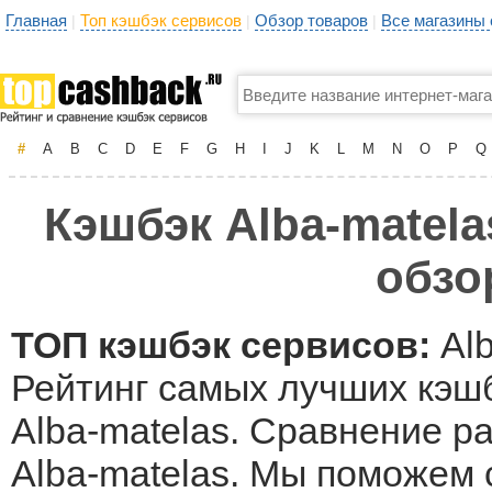
Главная
Топ кэшбэк сервисов
Обзор товаров
Все магазины
|
|
|
#
A
B
C
D
E
F
G
H
I
J
K
L
M
N
O
P
Q
Кэшбэк Alba-matela
обзо
ТОП кэшбэк сервисов:
Alb
Рейтинг самых лучших кэшб
Alba-matelas. Сравнение р
Alba-matelas. Мы поможем