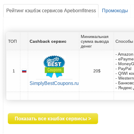
Рейтинг кэшбэк сервисов Apebornfitness
Промокоды
Минимальная
ТОП
Cashback сервис
сумма вывода
Способы 
денег
- Amazon 
- ePayme
- Money
- PayPal
1
20$
- QIWI к
- Western
- Банковс
SimplyBestCoupons.ru
- Яндекс
Показать все кэшбэк сервисы >