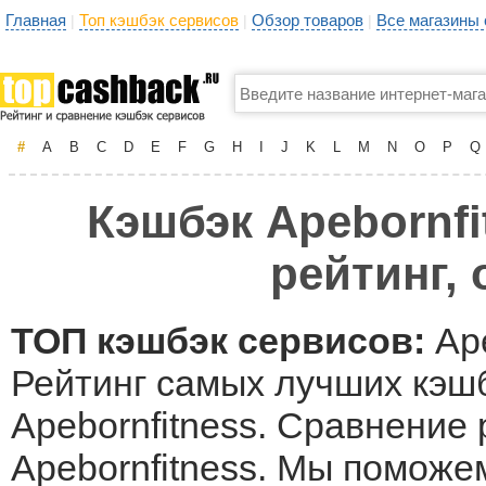
Главная
Топ кэшбэк сервисов
Обзор товаров
Все магазины
|
|
|
#
A
B
C
D
E
F
G
H
I
J
K
L
M
N
O
P
Q
Кэшбэк Apebornfi
рейтинг,
ТОП кэшбэк сервисов:
Ape
Рейтинг самых лучших кэшб
Apebornfitness. Сравнение
Apebornfitness. Мы поможе