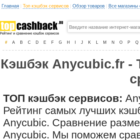
Главная
Топ кэшбэк сервисов
Обзор товаров
Все магазины
|
|
|
#
A
B
C
D
E
F
G
H
I
J
K
L
M
N
O
P
Q
Кэшбэк Anycubic.fr -
с
ТОП кэшбэк сервисов:
Any
Рейтинг самых лучших кэшб
Anycubic. Сравнение разме
Anycubic. Мы поможем сра