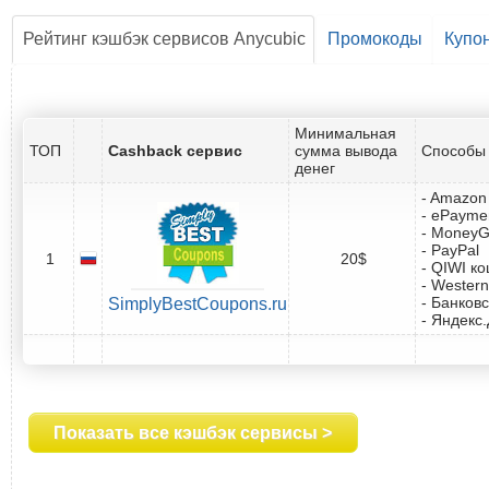
Рейтинг кэшбэк сервисов Anycubic
Промокоды
Купо
Минимальная
ТОП
Cashback сервис
сумма вывода
Способы 
денег
- Amazon 
- ePayme
- Money
- PayPal
1
20$
- QIWI к
- Western
- Банковс
SimplyBestCoupons.ru
- Яндекс
Показать все кэшбэк сервисы >