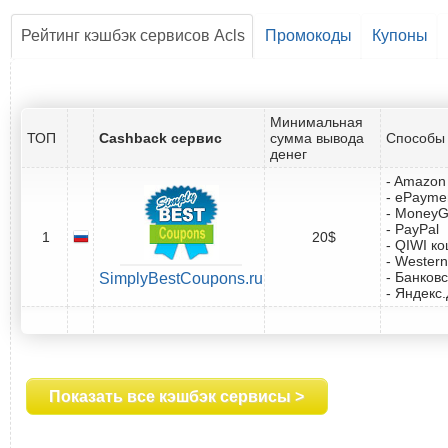
Рейтинг кэшбэк сервисов Acls
Промокоды
Купоны
Минимальная
ТОП
Cashback сервис
сумма вывода
Способы 
денег
- Amazon 
- ePayme
- Money
- PayPal
1
20$
- QIWI к
- Western
- Банковс
SimplyBestCoupons.ru
- Яндекс
Показать все кэшбэк сервисы >