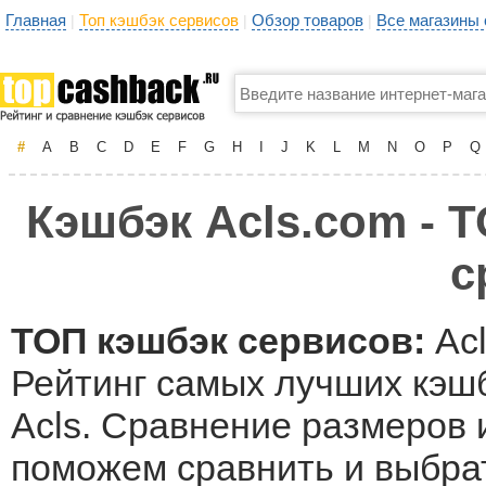
Главная
Топ кэшбэк сервисов
Обзор товаров
Все магазины
|
|
|
#
A
B
C
D
E
F
G
H
I
J
K
L
M
N
O
P
Q
Кэшбэк Acls.com - Т
с
ТОП кэшбэк сервисов:
Acl
Рейтинг самых лучших кэшб
Acls. Сравнение размеров и
поможем сравнить и выбрат