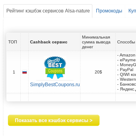
Рейтинг кэшбэк сервисов Alsa-nature
Промокоды
Ку
Минимальная
ТОП
Cashback сервис
сумма вывода
Способы 
денег
- Amazon 
- ePayme
- Money
- PayPal
1
20$
- QIWI к
- Western
- Банковс
SimplyBestCoupons.ru
- Яндекс
Показать все кэшбэк сервисы >