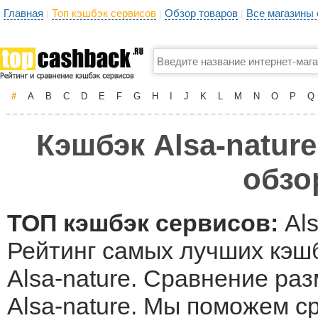
Главная
Топ кэшбэк сервисов
Обзор товаров
Все магазины
|
|
|
#
A
B
C
D
E
F
G
H
I
J
K
L
M
N
O
P
Q
Кэшбэк Alsa-nature
обзо
ТОП кэшбэк сервисов:
Als
Рейтинг самых лучших кэшб
Alsa-nature. Сравнение раз
Alsa-nature. Мы поможем с