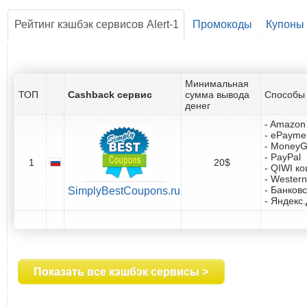
Рейтинг кэшбэк сервисов Alert-1
Промокоды
Купоны
Минимальная
ТОП
Cashback сервис
сумма вывода
Способы 
денег
- Amazon 
- ePayme
- Money
- PayPal
1
20$
- QIWI к
- Western
- Банковс
SimplyBestCoupons.ru
- Яндекс
Показать все кэшбэк сервисы >