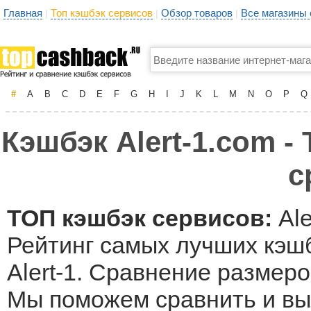
Главная
Топ кэшбэк сервисов
Обзор товаров
Все магазины
|
|
|
#
A
B
C
D
E
F
G
H
I
J
K
L
M
N
O
P
Q
Кэшбэк Alert-1.com -
с
ТОП кэшбэк сервисов:
Ale
Рейтинг самых лучших кэшб
Alert-1. Сравнение размеро
Мы поможем сравнить и выб