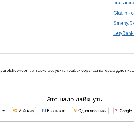
пользова
Glai.in -
Smarty.S
LetyBank 
pparelshowroom, а также обсудить кэшбэк сервисы которые дают кэ
Это надо лайкнуть:
tter
Мой мир
Вконтакте
Одноклассники
Google