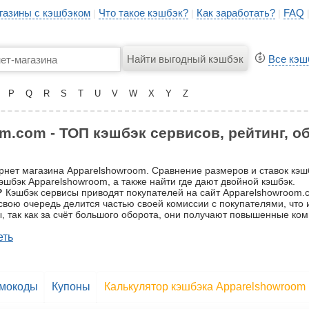
газины с кэшбэком
Что такое кэшбэк?
Как заработать?
FAQ
|
|
|
Все кэш
P
Q
R
S
T
U
V
W
X
Y
Z
.com - ТОП кэшбэк сервисов, рейтинг, о
ернет магазина Apparelshowroom. Сравнение размеров и ставок кэ
шбэк Apparelshowroom, а также найти где дают двойной кэшбэк.
?
Кэшбэк сервисы приводят покупателей на сайт Apparelshowroom.co
в свою очередь делится частью своей комиссии с покупателями, что
, так как за счёт большого оборота, они получают повышенные ком
еть
мокоды
Купоны
Калькулятор кэшбэка Apparelshowroom