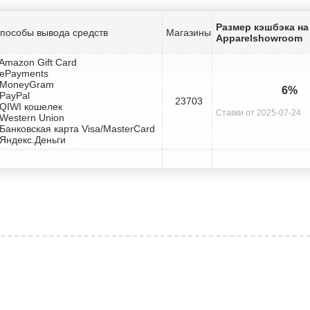
Размер кэшбэка на
пособы вывода средств
Магазины
Apparelshowroom
 Amazon Gift Card
 ePayments
 MoneyGram
6%
 PayPal
23703
 QIWI кошелек
Ставки от 2025-07-24
 Western Union
 Банковская карта Visa/MasterCard
 Яндекс.Деньги