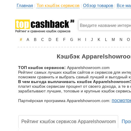
Главная
Топ кэшбэк сервисов
Обзор товаров
Все ма
|
|
|
#
A
B
C
D
E
F
G
H
I
J
K
L
M
N
O
Кэшбэк Apparelshowroom
ТОП кэшбэк сервисов:
Apparelshowroom.com
Рейтинг самых лучших кэшбэк сайтов и сервисов для инт
поможем сравнить и выбрать самый лучший и выгодный кэ
В чем выгода выплачивать кэшбэк Apparelshowroom
платит кэшбэк сервисам процент от своего дохода, а те 
зарабатывают лучшие, топовые и крупные кэшбэк сервисы
посмотр
Партнёрская программа Apparelshowroom.com:
Рейтинг кэшбэк сервисов Apparelshowroom
Про