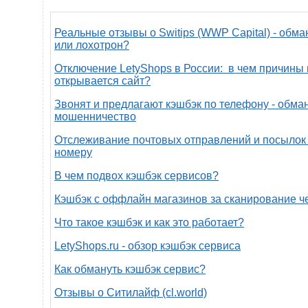
Реальные отзывы о Switips (WWP Capital) - обма
или лохотрон?
Отключение LetyShops в России: в чем причины 
открывается сайт?
Звонят и предлагают кэшбэк по телефону - обман
мошенничество
Отслеживание почтовых отправлений и посылок 
номеру
В чем подвох кэшбэк сервисов?
Кэшбэк с оффлайн магазинов за сканирование ч
Что такое кэшбэк и как это работает?
LetyShops.ru - обзор кэшбэк сервиса
Как обмануть кэшбэк сервис?
Отзывы о Ситилайф (cl.world)