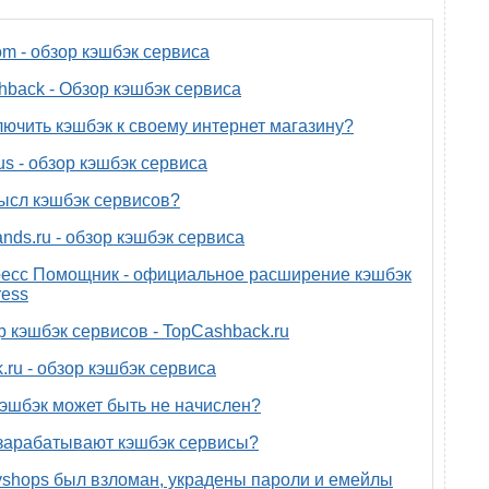
om - обзор кэшбэк сервиса
back - Обзор кэшбэк сервиса
лючить кэшбэк к своему интернет магазину?
us - обзор кэшбэк сервиса
ысл кэшбэк сервисов?
nds.ru - обзор кэшбэк сервиса
есс Помощник - официальное расширение кэшбэк
ress
р кэшбэк сервисов - TopCashback.ru
.ru - обзор кэшбэк сервиса
эшбэк может быть не начислен?
зарабатывают кэшбэк сервисы?
yshops был взломан, украдены пароли и емейлы