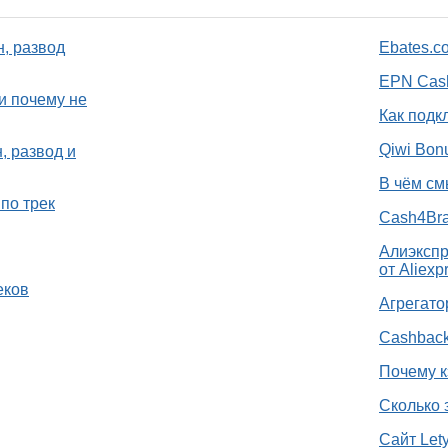
н, развод
Ebates.c
EPN Cash
и почему не
Как подк
Qiwi Bon
, развод и
В чём см
по трек
Cash4Bra
Алиэкспр
от Aliexp
еков
Агрегато
Cashback
Почему к
Сколько 
Сайт Let