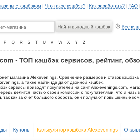
газины с кэшбэком
Что такое кэшбэк?
Как заработать?
FAQ
|
|
|
Все кэш
P
Q
R
S
T
U
V
W
X
Y
Z
com - ТОП кэшбэк сервисов, рейтинг, обз
рнет магазина Alexevenings. Сравнение размеров и ставок кэшбэка
evenings, а также найти где дают двойной кэшбэк.
бэк сервисы приводят покупателей на сайт Alexevenings.com, магаз
очередь делится частью своей комиссии с покупателями, что и назы
, так как за счёт большого оборота, они получают повышенные ком
оды
Купоны
Калькулятор кэшбэка Alexevenings
Отзыв