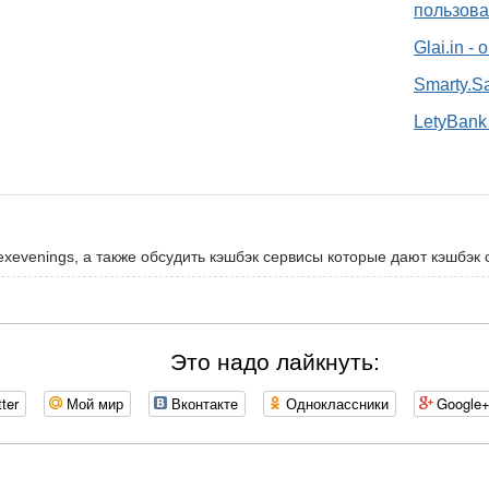
пользова
Glai.in -
Smarty.S
LetyBank 
exevenings, а также обсудить кэшбэк сервисы которые дают кэшбэк с
Это надо лайкнуть:
tter
Мой мир
Вконтакте
Одноклассники
Google