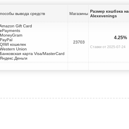
Размер кэшбэка на
пособы вывода средств
Магазины
Alexevenings
 Amazon Gift Card
 ePayments
 MoneyGram
4.25%
 PayPal
23703
 QIWI кошелек
Ставки от 2025-07-24
 Western Union
 Банковская карта Visa/MasterCard
 Яндекс.Деньги