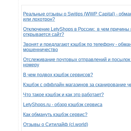
Реальные отзывы о Switips (WWP Capital) - обма
или лохотрон?
Отключение LetyShops в России: в чем причины 
открывается сайт?
Звонят и предлагают кэшбэк по телефону - обман
мошенничество
Отслеживание почтовых отправлений и посылок 
номеру
В чем подвох кэшбэк сервисов?
Кэшбэк с оффлайн магазинов за сканирование ч
Что такое кэшбэк и как это работает?
LetyShops.ru - обзор кэшбэк сервиса
Как обмануть кэшбэк сервис?
Отзывы о Ситилайф (cl.world)