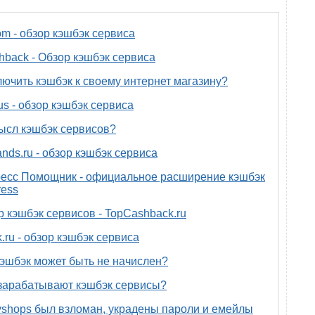
om - обзор кэшбэк сервиса
back - Обзор кэшбэк сервиса
лючить кэшбэк к своему интернет магазину?
us - обзор кэшбэк сервиса
ысл кэшбэк сервисов?
nds.ru - обзор кэшбэк сервиса
есс Помощник - официальное расширение кэшбэк
ress
р кэшбэк сервисов - TopCashback.ru
.ru - обзор кэшбэк сервиса
эшбэк может быть не начислен?
зарабатывают кэшбэк сервисы?
yshops был взломан, украдены пароли и емейлы