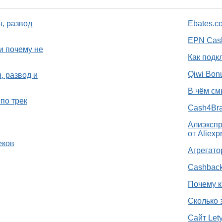
н, развод
Ebates.c
EPN Cash
и почему не
Как подк
Qiwi Bon
, развод и
В чём см
по трек
Cash4Bra
Алиэкспр
от Aliexp
еков
Агрегато
Cashback
Почему к
Сколько 
Сайт Let