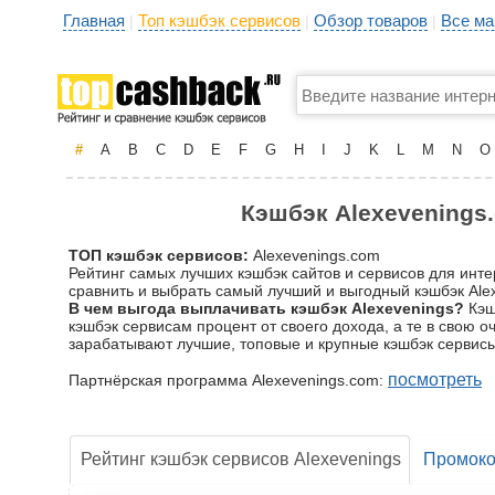
Главная
Топ кэшбэк сервисов
Обзор товаров
Все ма
|
|
|
#
A
B
C
D
E
F
G
H
I
J
K
L
M
N
O
Кэшбэк Alexevenings.
ТОП кэшбэк сервисов:
Alexevenings.com
Рейтинг самых лучших кэшбэк сайтов и сервисов для инте
сравнить и выбрать самый лучший и выгодный кэшбэк Alex
В чем выгода выплачивать кэшбэк Alexevenings?
Кэш
кэшбэк сервисам процент от своего дохода, а те в свою 
зарабатывают лучшие, топовые и крупные кэшбэк сервисы
посмотреть
Партнёрская программа Alexevenings.com:
Рейтинг кэшбэк сервисов Alexevenings
Промок