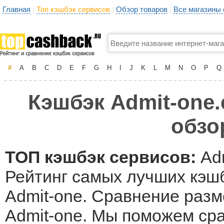
Главная
Топ кэшбэк сервисов
Обзор товаров
Все магазины
|
|
|
#
A
B
C
D
E
F
G
H
I
J
K
L
M
N
O
P
Q
Кэшбэк Admit-one.
обзо
ТОП кэшбэк сервисов:
Adm
Рейтинг самых лучших кэшб
Admit-one. Сравнение разм
Admit-one. Мы поможем ср