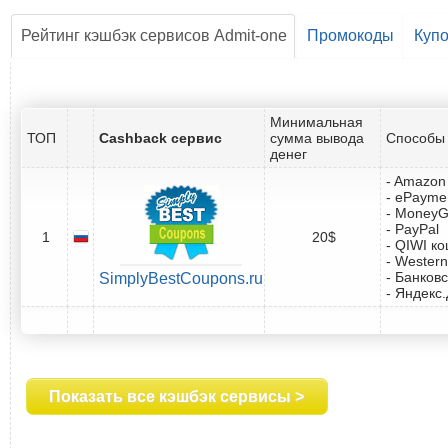
Рейтинг кэшбэк сервисов Admit-one
Промокоды
Куп
Минимальная
ТОП
Cashback сервис
сумма вывода
Способы 
денег
- Amazon 
- ePayme
- Money
- PayPal
1
20$
- QIWI к
- Western
- Банковс
SimplyBestCoupons.ru
- Яндекс
Показать все кэшбэк сервисы >