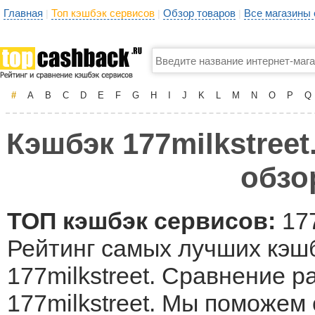
Главная
Топ кэшбэк сервисов
Обзор товаров
Все магазины
|
|
|
#
A
B
C
D
E
F
G
H
I
J
K
L
M
N
O
P
Q
Кэшбэк 177milkstreet
обзо
ТОП кэшбэк сервисов:
177
Рейтинг самых лучших кэшб
177milkstreet. Сравнение р
177milkstreet. Мы поможем