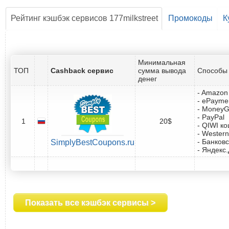
Рейтинг кэшбэк сервисов 177milkstreet
Промокоды
К
Минимальная
ТОП
Cashback сервис
сумма вывода
Способы 
денег
- Amazon 
- ePayme
- Money
- PayPal
1
20$
- QIWI к
- Western
- Банковс
SimplyBestCoupons.ru
- Яндекс
Показать все кэшбэк сервисы >