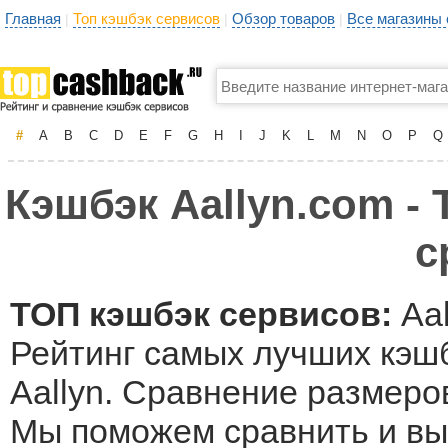
Главная
Топ кэшбэк сервисов
Обзор товаров
Все магазины
|
|
|
#
A
B
C
D
E
F
G
H
I
J
K
L
M
N
O
P
Q
Кэшбэк Aallyn.com - 
с
ТОП кэшбэк сервисов:
Aal
Рейтинг самых лучших кэшб
Aallyn. Сравнение размеров
Мы поможем сравнить и выб