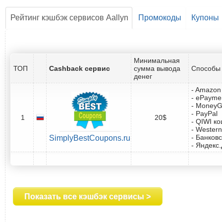
Рейтинг кэшбэк сервисов Aallyn
Промокоды
Купоны
Минимальная
ТОП
Cashback сервис
сумма вывода
Способы 
денег
- Amazon 
- ePayme
- Money
- PayPal
1
20$
- QIWI к
- Western
- Банковс
SimplyBestCoupons.ru
- Яндекс
Показать все кэшбэк сервисы >