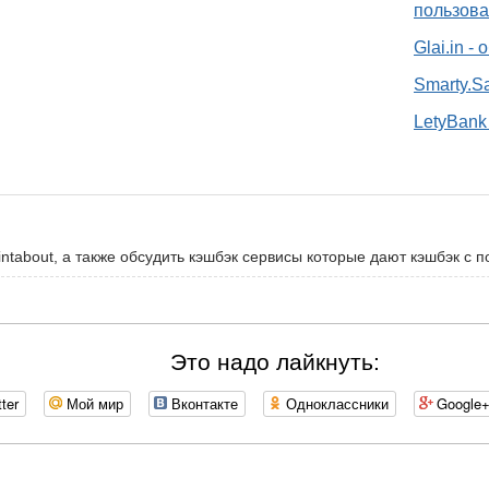
пользова
Glai.in -
Smarty.S
LetyBank 
ntabout, а также обсудить кэшбэк сервисы которые дают кэшбэк с по
Это надо лайкнуть:
tter
Мой мир
Вконтакте
Одноклассники
Google