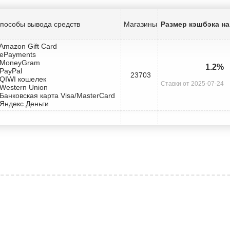
пособы вывода средств
Магазины
Размер кэшбэка на 
 Amazon Gift Card
 ePayments
 MoneyGram
1.2%
 PayPal
23703
 QIWI кошелек
Ставки от 2025-07-24
 Western Union
 Банковская карта Visa/MasterCard
 Яндекс.Деньги