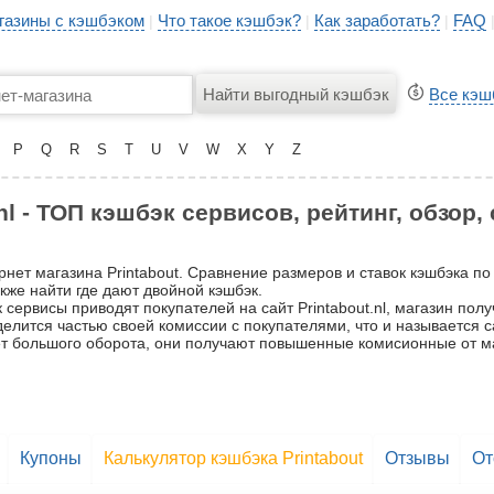
газины с кэшбэком
Что такое кэшбэк?
Как заработать?
FAQ
|
|
|
Все кэш
P
Q
R
S
T
U
V
W
X
Y
Z
nl - ТОП кэшбэк сервисов, рейтинг, обзор
рнет магазина Printabout. Сравнение размеров и ставок кэшбэка по
кже найти где дают двойной кэшбэк.
сервисы приводят покупателей на сайт Printabout.nl, магазин полу
 делится частью своей комиссии с покупателями, что и называется
счёт большого оборота, они получают повышенные комисионные от м
Купоны
Калькулятор кэшбэка Printabout
Отзывы
От