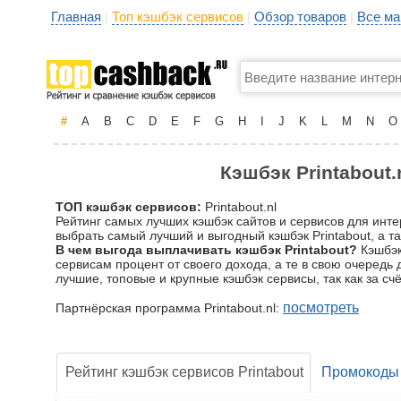
Главная
Топ кэшбэк сервисов
Обзор товаров
Все ма
|
|
|
#
A
B
C
D
E
F
G
H
I
J
K
L
M
N
O
Кэшбэк Printabout.
ТОП кэшбэк сервисов:
Printabout.nl
Рейтинг самых лучших кэшбэк сайтов и сервисов для инте
выбрать самый лучший и выгодный кэшбэк Printabout, а та
В чем выгода выплачивать кэшбэк Printabout?
Кэшбэк 
сервисам процент от своего дохода, а те в свою очередь
лучшие, топовые и крупные кэшбэк сервисы, так как за 
посмотреть
Партнёрская программа Printabout.nl:
Рейтинг кэшбэк сервисов Printabout
Промокоды