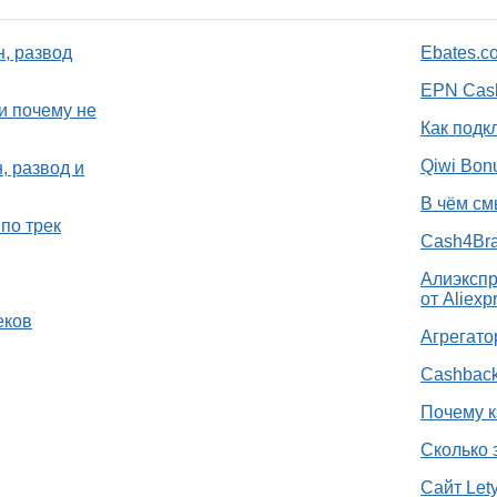
н, развод
Ebates.c
EPN Cash
и почему не
Как подк
Qiwi Bon
, развод и
В чём см
по трек
Cash4Bra
Алиэкспр
от Aliexp
еков
Агрегато
Cashback
Почему к
Сколько 
Сайт Let