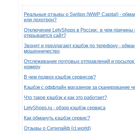
Реальные отзывы о Switips (WWP Capital) - обма
или лохотрон?
Отключение LetyShops в России: в чем причины 
открывается сайт?
Звонят и предлагают кэшбэк по телефону - обман
мошенничество
Отслеживание почтовых отправлений и посылок 
номеру
В чем подвох кэшбэк сервисов?
Кэшбэк с оффлайн магазинов за сканирование ч
Что такое кэшбэк и как это работает?
LetyShops.ru - обзор кэшбэк сервиса
Как обмануть кэшбэк сервис?
Отзывы о Ситилайф (cl.world)