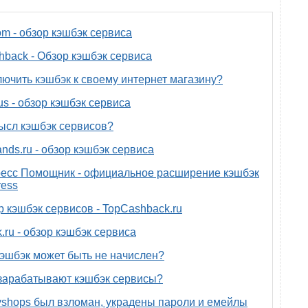
om - обзор кэшбэк сервиса
back - Обзор кэшбэк сервиса
лючить кэшбэк к своему интернет магазину?
us - обзор кэшбэк сервиса
ысл кэшбэк сервисов?
nds.ru - обзор кэшбэк сервиса
есс Помощник - официальное расширение кэшбэк
ress
р кэшбэк сервисов - TopCashback.ru
.ru - обзор кэшбэк сервиса
эшбэк может быть не начислен?
зарабатывают кэшбэк сервисы?
yshops был взломан, украдены пароли и емейлы