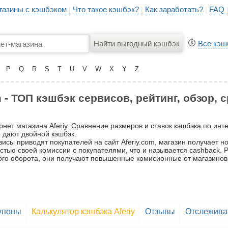
газины с кэшбэком
Что такое кэшбэк?
Как заработать?
FAQ
|
|
|
Все кэш
P
Q
R
S
T
U
V
W
X
Y
Z
 - ТОП кэшбэк сервисов, рейтинг, обзор,
рнет магазина Aferiy. Сравнение размеров и ставок кэшбэка по инт
е дают двойной кэшбэк.
исы приводят покупателей на сайт Aferiy.com, магазин получает но
частью своей комиссии с покупателями, что и называется cashback.
ьшого оборота, они получают повышенные комисионные от магазинов
упоны
Калькулятор кэшбэка Aferiy
Отзывы
Отслеживан