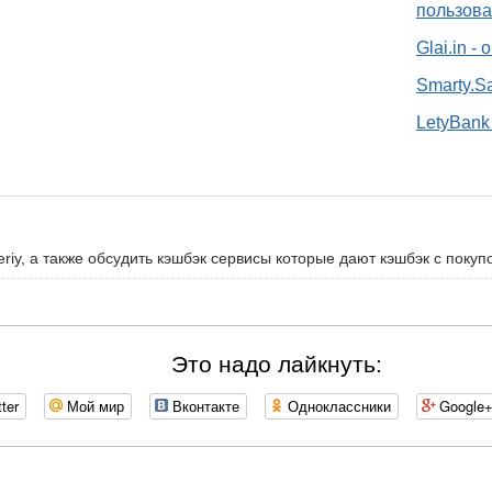
пользова
Glai.in -
Smarty.S
LetyBank 
riy, а также обсудить кэшбэк сервисы которые дают кэшбэк с покупо
Это надо лайкнуть:
tter
Мой мир
Вконтакте
Одноклассники
Google