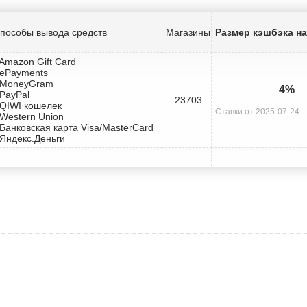
пособы вывода средств
Магазины
Размер кэшбэка на 
 Amazon Gift Card
 ePayments
 MoneyGram
4%
 PayPal
23703
 QIWI кошелек
Ставки от 2025-07-24
 Western Union
 Банковская карта Visa/MasterCard
 Яндекс.Деньги