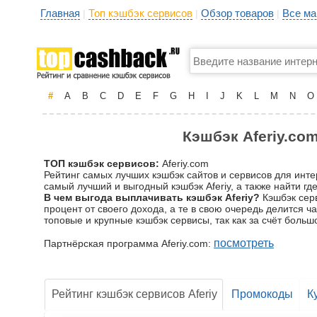
Главная
Топ кэшбэк сервисов
Обзор товаров
Все ма
|
|
|
#
A
B
C
D
E
F
G
H
I
J
K
L
M
N
O
Кэшбэк Aferiy.com
ТОП кэшбэк сервисов:
Aferiy.com
Рейтинг самых лучших кэшбэк сайтов и сервисов для инте
самый лучший и выгодный кэшбэк Aferiy, а также найти гд
В чем выгода выплачивать кэшбэк Aferiy?
Кэшбэк серв
процент от своего дохода, а те в свою очередь делится 
топовые и крупные кэшбэк сервисы, так как за счёт бол
посмотреть
Партнёрская программа Aferiy.com:
Рейтинг кэшбэк сервисов Aferiy
Промокоды
К