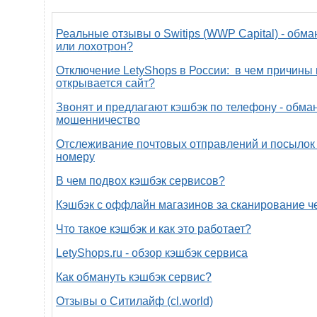
Реальные отзывы о Switips (WWP Capital) - обма
или лохотрон?
Отключение LetyShops в России: в чем причины 
открывается сайт?
Звонят и предлагают кэшбэк по телефону - обман
мошенничество
Отслеживание почтовых отправлений и посылок 
номеру
В чем подвох кэшбэк сервисов?
Кэшбэк с оффлайн магазинов за сканирование ч
Что такое кэшбэк и как это работает?
LetyShops.ru - обзор кэшбэк сервиса
Как обмануть кэшбэк сервис?
Отзывы о Ситилайф (cl.world)