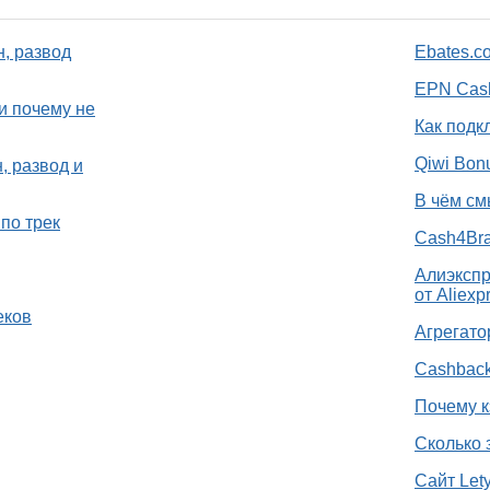
н, развод
Ebates.c
EPN Cash
и почему не
Как подк
Qiwi Bon
, развод и
В чём см
по трек
Cash4Bra
Алиэкспр
от Aliexp
еков
Агрегато
Cashback
Почему к
Сколько 
Сайт Let