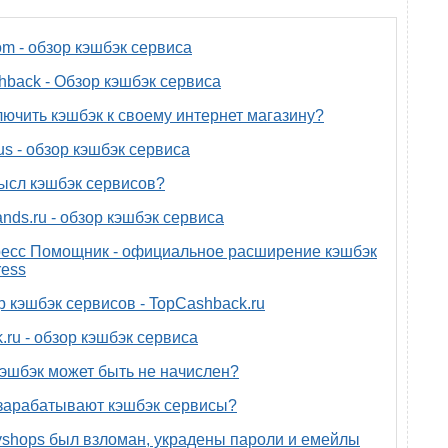
om - обзор кэшбэк сервиса
back - Обзор кэшбэк сервиса
лючить кэшбэк к своему интернет магазину?
us - обзор кэшбэк сервиса
ысл кэшбэк сервисов?
nds.ru - обзор кэшбэк сервиса
есс Помощник - официальное расширение кэшбэк
ress
р кэшбэк сервисов - TopCashback.ru
.ru - обзор кэшбэк сервиса
эшбэк может быть не начислен?
зарабатывают кэшбэк сервисы?
yshops был взломан, украдены пароли и емейлы