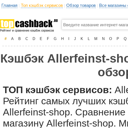
Главная
Топ кэшбэк сервисов
Обзор товаров
Все магазины
|
|
|
#
A
B
C
D
E
F
G
H
I
J
K
L
M
N
O
P
Q
Кэшбэк Allerfeinst-s
обзо
ТОП кэшбэк сервисов:
All
Рейтинг самых лучших кэшб
Allerfeinst-shop. Сравнени
магазину Allerfeinst-shop