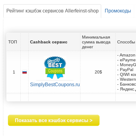
Рейтинг кэшбэк сервисов Allerfeinst-shop
Промокоды
Минимальная
ТОП
Cashback сервис
сумма вывода
Способы 
денег
- Amazon 
- ePayme
- Money
- PayPal
1
20$
- QIWI к
- Western
- Банковс
SimplyBestCoupons.ru
- Яндекс
Показать все кэшбэк сервисы >