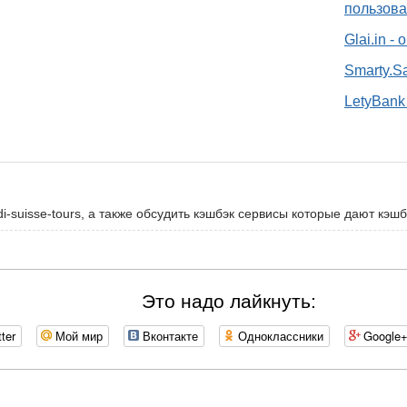
пользова
Glai.in -
Smarty.S
LetyBank 
-suisse-tours, а также обсудить кэшбэк сервисы которые дают кэшбэ
Это надо лайкнуть:
tter
Мой мир
Вконтакте
Одноклассники
Google