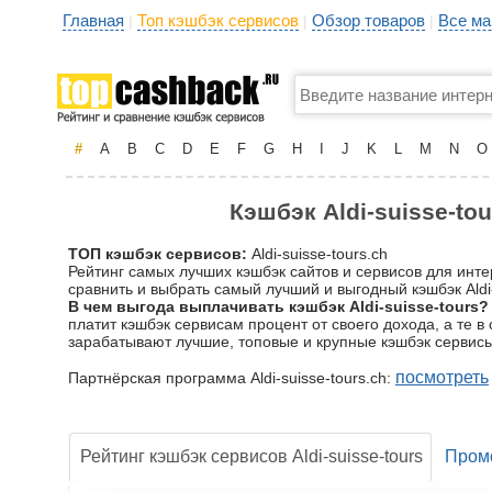
Главная
Топ кэшбэк сервисов
Обзор товаров
Все ма
|
|
|
#
A
B
C
D
E
F
G
H
I
J
K
L
M
N
O
Кэшбэк Aldi-suisse-to
ТОП кэшбэк сервисов:
Aldi-suisse-tours.ch
Рейтинг самых лучших кэшбэк сайтов и сервисов для интер
сравнить и выбрать самый лучший и выгодный кэшбэк Aldi-
В чем выгода выплачивать кэшбэк Aldi-suisse-tours?
платит кэшбэк сервисам процент от своего дохода, а те 
зарабатывают лучшие, топовые и крупные кэшбэк сервисы
посмотреть
Партнёрская программа Aldi-suisse-tours.ch:
Рейтинг кэшбэк сервисов Aldi-suisse-tours
Пром