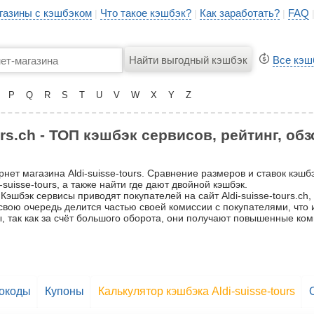
газины с кэшбэком
Что такое кэшбэк?
Как заработать?
FAQ
|
|
|
Все кэш
P
Q
R
S
T
U
V
W
X
Y
Z
urs.ch - ТОП кэшбэк сервисов, рейтинг, об
нет магазина Aldi-suisse-tours. Сравнение размеров и ставок кэшб
suisse-tours, а также найти где дают двойной кэшбэк.
Кэшбэк сервисы приводят покупателей на сайт Aldi-suisse-tours.ch,
в свою очередь делится частью своей комиссии с покупателями, что
, так как за счёт большого оборота, они получают повышенные ком
окоды
Купоны
Калькулятор кэшбэка Aldi-suisse-tours