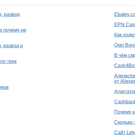
н, развод
Ebates.c
EPN Cash
и почему не
Как подк
Qiwi Bon
, развод и
В чём см
по трек
Cash4Bra
Алиэкспр
от Aliexp
еков
Агрегато
Cashback
Почему к
Сколько 
Сайт Let