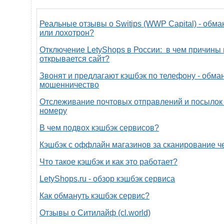
Реальные отзывы о Switips (WWP Capital) - обма
или лохотрон?
Отключение LetyShops в России: в чем причины 
открывается сайт?
Звонят и предлагают кэшбэк по телефону - обман
мошенничество
Отслеживание почтовых отправлений и посылок 
номеру
В чем подвох кэшбэк сервисов?
Кэшбэк с оффлайн магазинов за сканирование ч
Что такое кэшбэк и как это работает?
LetyShops.ru - обзор кэшбэк сервиса
Как обмануть кэшбэк сервис?
Отзывы о Ситилайф (cl.world)