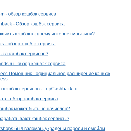
om - обзор кэшбэк сервиса
back - Обзор кэшбэк сервиса
лючить кэшбэк к своему интернет магазину?
us - обзор кэшбэк сервиса
ысл кэшбэк сервисов?
nds.ru - обзор кэшбэк сервиса
есс Помощник - официальное расширение кэшбэк
ress
р кэшбэк сервисов - TopCashback.ru
.ru - обзор кэшбэк сервиса
эшбэк может быть не начислен?
зарабатывают кэшбэк сервисы?
yshops был взломан, украдены пароли и емейлы