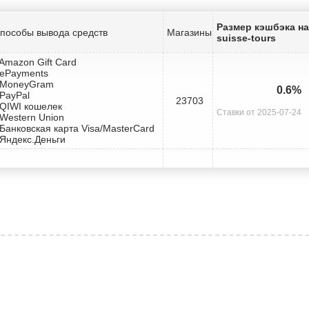
Размер кэшбэка на 
пособы вывода средств
Магазины
suisse-tours
 Amazon Gift Card
 ePayments
 MoneyGram
0.6%
 PayPal
23703
 QIWI кошелек
Ставки от 2025-07-24
 Western Union
 Банковская карта Visa/MasterCard
 Яндекс.Деньги