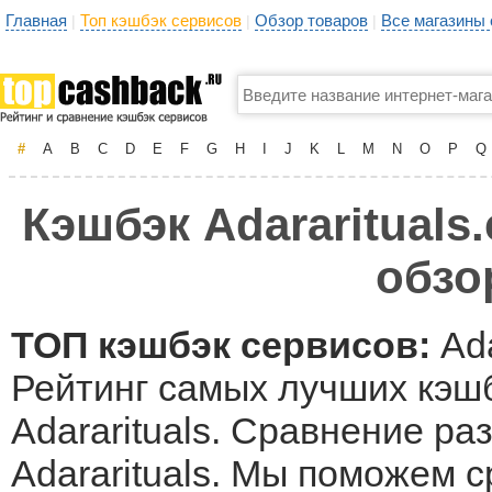
Главная
Топ кэшбэк сервисов
Обзор товаров
Все магазины
|
|
|
#
A
B
C
D
E
F
G
H
I
J
K
L
M
N
O
P
Q
Кэшбэк Adararituals
обзо
ТОП кэшбэк сервисов:
Ada
Рейтинг самых лучших кэшб
Adararituals. Сравнение ра
Adararituals. Мы поможем 