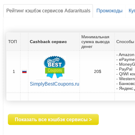
Рейтинг кэшбэк сервисов Adararituals
Промокоды
Ку
Минимальная
ТОП
Cashback сервис
сумма вывода
Способы 
денег
- Amazon 
- ePayme
- Money
- PayPal
1
20$
- QIWI к
- Western
- Банковс
SimplyBestCoupons.ru
- Яндекс
Показать все кэшбэк сервисы >