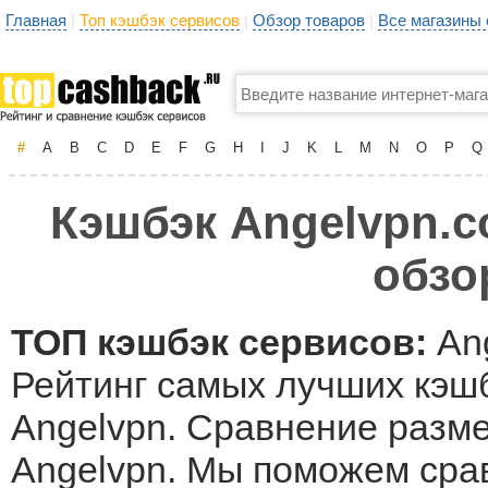
Главная
Топ кэшбэк сервисов
Обзор товаров
Все магазины
|
|
|
#
A
B
C
D
E
F
G
H
I
J
K
L
M
N
O
P
Q
Кэшбэк Angelvpn.c
обзо
ТОП кэшбэк сервисов:
An
Рейтинг самых лучших кэшб
Angelvpn. Сравнение разме
Angelvpn. Мы поможем сра