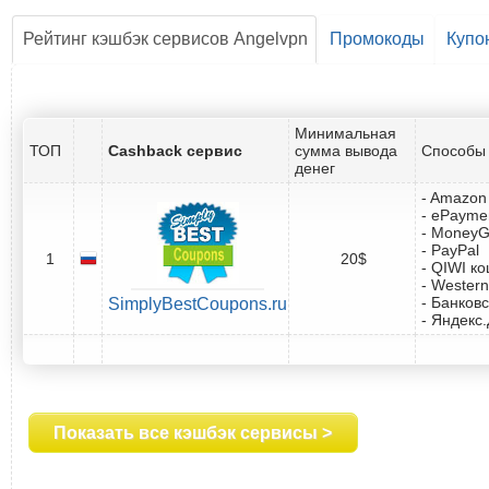
Рейтинг кэшбэк сервисов Angelvpn
Промокоды
Купо
Минимальная
ТОП
Cashback сервис
сумма вывода
Способы 
денег
- Amazon 
- ePayme
- Money
- PayPal
1
20$
- QIWI к
- Western
- Банковс
SimplyBestCoupons.ru
- Яндекс
Показать все кэшбэк сервисы >