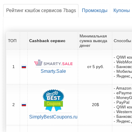
Рейтинг кэшбэк сервисов 7bags
Промокоды
Купоны
Минимальная
ТОП
Cashback сервис
сумма вывода
Способы 
денег
- QIWI к
- WebMo
1
от 5 руб.
- Банковс
Smarty.Sale
- Мобил
- Яндекс
- Amazon 
- ePayme
- Money
- PayPal
2
20$
- QIWI к
- Western
- Банковс
SimplyBestCoupons.ru
- Яндекс