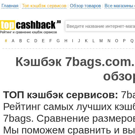
Главная
Топ кэшбэк сервисов
Обзор товаров
Все магазины
|
|
|
#
A
B
C
D
E
F
G
H
I
J
K
L
M
N
O
P
Q
Кэшбэк 7bags.com.
обзо
ТОП кэшбэк сервисов:
7ba
Рейтинг самых лучших кэшб
7bags. Сравнение размеров
Мы поможем сравнить и вы