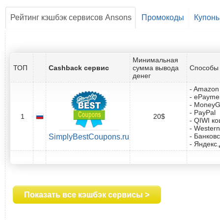
Рейтинг кэшбэк сервисов Ansons
Промокоды
Купон
Минимальная
ТОП
Cashback сервис
сумма вывода
Способы 
денег
- Amazon 
- ePayme
- Money
- PayPal
1
20$
- QIWI к
- Western
- Банковс
SimplyBestCoupons.ru
- Яндекс
Показать все кэшбэк сервисы >