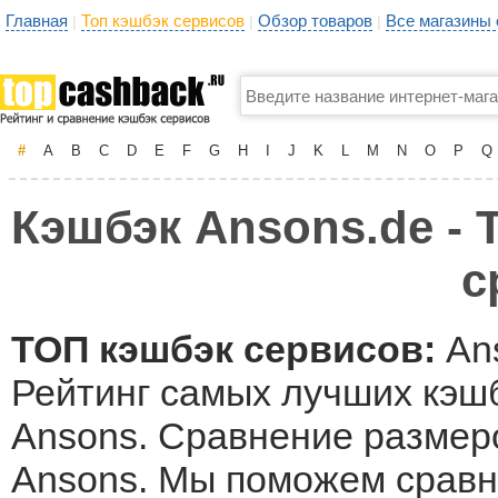
Главная
Топ кэшбэк сервисов
Обзор товаров
Все магазины
|
|
|
#
A
B
C
D
E
F
G
H
I
J
K
L
M
N
O
P
Q
Кэшбэк Ansons.de - 
с
ТОП кэшбэк сервисов:
An
Рейтинг самых лучших кэшб
Ansons. Сравнение размеро
Ansons. Мы поможем сравн