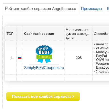
Рейтинг кэшбэк сервисов Angelbarocco
Промокоды
Минимальная
ТОП
Cashback сервис
сумма вывода
Способы 
денег
- Amazon 
- ePayme
- Money
- PayPal
1
20$
- QIWI к
- Western
- Банковс
SimplyBestCoupons.ru
- Яндекс
Показать все кэшбэк сервисы >