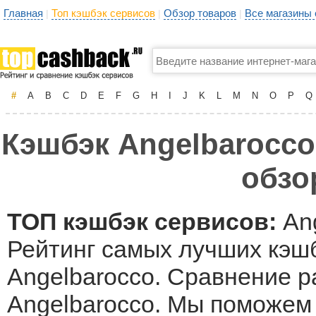
Главная
Топ кэшбэк сервисов
Обзор товаров
Все магазины
|
|
|
#
A
B
C
D
E
F
G
H
I
J
K
L
M
N
O
P
Q
Кэшбэк Angelbarocco
обзо
ТОП кэшбэк сервисов:
Ang
Рейтинг самых лучших кэшб
Angelbarocco. Сравнение р
Angelbarocco. Мы поможем