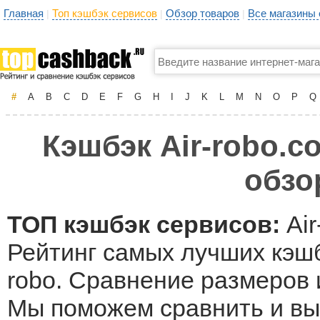
Главная
Топ кэшбэк сервисов
Обзор товаров
Все магазины
|
|
|
#
A
B
C
D
E
F
G
H
I
J
K
L
M
N
O
P
Q
Кэшбэк Air-robo.c
обзо
ТОП кэшбэк сервисов:
Air
Рейтинг самых лучших кэшб
robo. Сравнение размеров и
Мы поможем сравнить и выб