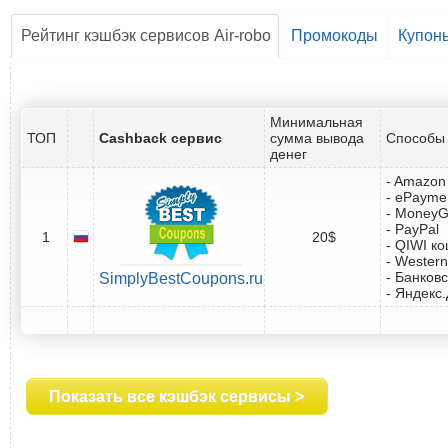
Рейтинг кэшбэк сервисов Air-robo
Промокоды
Купон
Минимальная
ТОП
Cashback сервис
сумма вывода
Способы 
денег
- Amazon 
- ePayme
- Money
- PayPal
1
20$
- QIWI к
- Western
- Банковс
SimplyBestCoupons.ru
- Яндекс
Показать все кэшбэк сервисы >