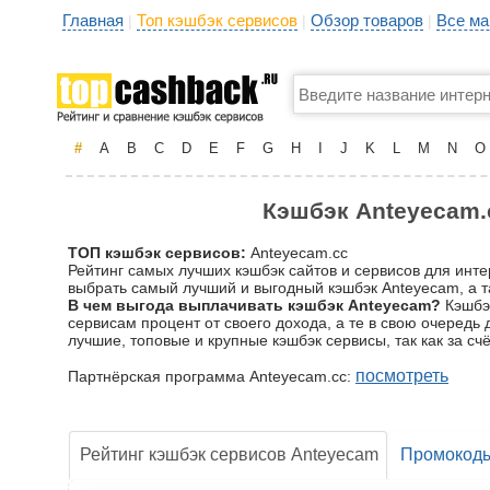
Главная
Топ кэшбэк сервисов
Обзор товаров
Все ма
|
|
|
#
A
B
C
D
E
F
G
H
I
J
K
L
M
N
O
Кэшбэк Anteyecam.c
ТОП кэшбэк сервисов:
Anteyecam.cc
Рейтинг самых лучших кэшбэк сайтов и сервисов для инт
выбрать самый лучший и выгодный кэшбэк Anteyecam, а т
В чем выгода выплачивать кэшбэк Anteyecam?
Кэшбэк
сервисам процент от своего дохода, а те в свою очередь
лучшие, топовые и крупные кэшбэк сервисы, так как за 
посмотреть
Партнёрская программа Anteyecam.cc:
Рейтинг кэшбэк сервисов Anteyecam
Промокод