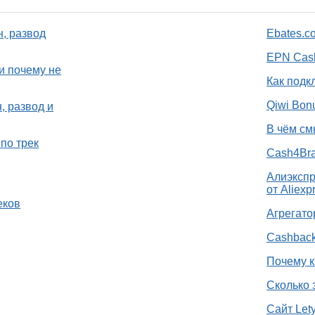
н, развод
Ebates.c
EPN Cash
и почему не
Как подк
Qiwi Bon
, развод и
В чём см
по трек
Cash4Bra
Алиэкспр
от Aliexp
еков
Агрегато
Cashback
Почему к
Сколько 
Сайт Let