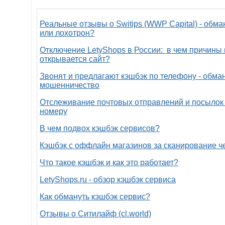
Реальные отзывы о Switips (WWP Capital) - обма
или лохотрон?
Отключение LetyShops в России: в чем причины 
открывается сайт?
Звонят и предлагают кэшбэк по телефону - обман
мошенничество
Отслеживание почтовых отправлений и посылок 
номеру
В чем подвох кэшбэк сервисов?
Кэшбэк с оффлайн магазинов за сканирование ч
Что такое кэшбэк и как это работает?
LetyShops.ru - обзор кэшбэк сервиса
Как обмануть кэшбэк сервис?
Отзывы о Ситилайф (cl.world)