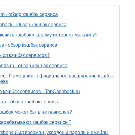
om - обзор кэшбэк сервиса
back - Обзор кэшбэк сервиса
лючить кэшбэк к своему интернет магазину?
us - обзор кэшбэк сервиса
ысл кэшбэк сервисов?
nds.ru - обзор кэшбэк сервиса
есс Помощник - официальное расширение кэшбэк
ress
р кэшбэк сервисов - TopCashback.ru
.ru - обзор кэшбэк сервиса
эшбэк может быть не начислен?
зарабатывают кэшбэк сервисы?
yshops был взломан, украдены пароли и емейлы