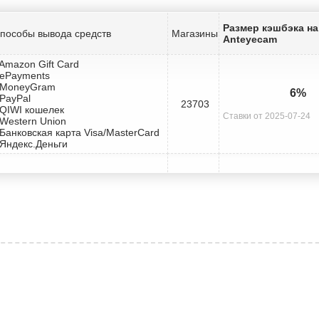
Размер кэшбэка на
пособы вывода средств
Магазины
Anteyecam
 Amazon Gift Card
 ePayments
 MoneyGram
6%
 PayPal
23703
 QIWI кошелек
Ставки от 2025-07-24
 Western Union
 Банковская карта Visa/MasterCard
 Яндекс.Деньги