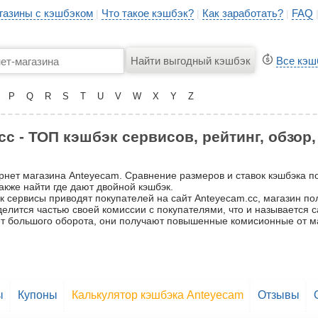
газины с кэшбэком
Что такое кэшбэк?
Как заработать?
FAQ
|
|
|
Все кэш
P
Q
R
S
T
U
V
W
X
Y
Z
c - ТОП кэшбэк сервисов, рейтинг, обзор
ернет магазина Anteyecam. Сравнение размеров и ставок кэшбэка 
акже найти где дают двойной кэшбэк.
 сервисы приводят покупателей на сайт Anteyecam.cc, магазин пол
 делится частью своей комиссии с покупателями, что и называется
счёт большого оборота, они получают повышенные комисионные от м
ы
Купоны
Калькулятор кэшбэка Anteyecam
Отзывы