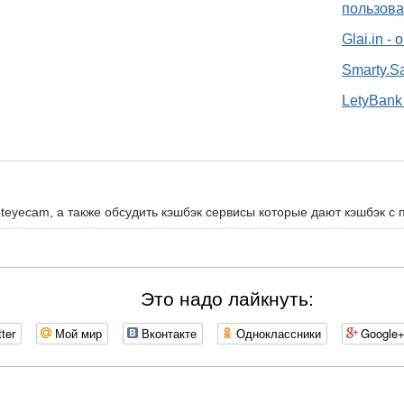
пользова
Glai.in -
Smarty.S
LetyBank 
nteyecam, а также обсудить кэшбэк сервисы которые дают кэшбэк с 
Это надо лайкнуть:
tter
Мой мир
Вконтакте
Одноклассники
Google