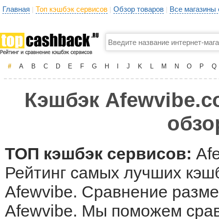
Главная
Топ кэшбэк сервисов
Обзор товаров
Все магазины
|
|
|
#
A
B
C
D
E
F
G
H
I
J
K
L
M
N
O
P
Q
Кэшбэк Afewvibe.c
обзо
ТОП кэшбэк сервисов:
Afe
Рейтинг самых лучших кэшб
Afewvibe. Сравнение разме
Afewvibe. Мы поможем сра