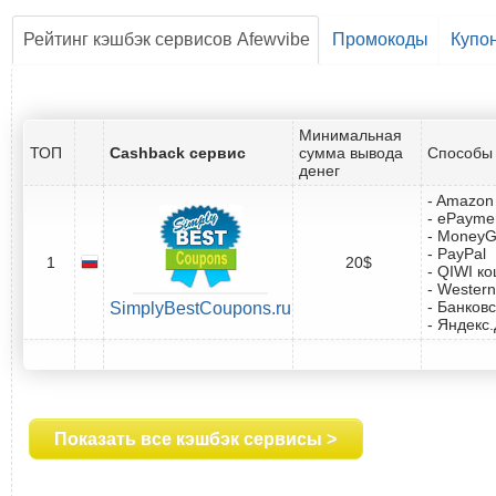
Рейтинг кэшбэк сервисов Afewvibe
Промокоды
Купо
Минимальная
ТОП
Cashback сервис
сумма вывода
Способы 
денег
- Amazon 
- ePayme
- Money
- PayPal
1
20$
- QIWI к
- Western
- Банковс
SimplyBestCoupons.ru
- Яндекс
Показать все кэшбэк сервисы >