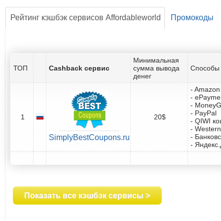
Рейтинг кэшбэк сервисов Affordableworld
Промокоды
Минимальная
ТОП
Cashback сервис
сумма вывода
Способы 
денег
- Amazon 
- ePayme
- Money
- PayPal
1
20$
- QIWI к
- Western
- Банковс
SimplyBestCoupons.ru
- Яндекс
Показать все кэшбэк сервисы >