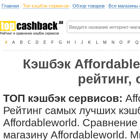
Главная
Топ кэшбэк сервисов
Обзор товаров
Все магазины
|
|
|
#
A
B
C
D
E
F
G
H
I
J
K
L
M
N
O
P
Q
Кэшбэк Affordabl
рейтинг,
ТОП кэшбэк сервисов:
Aff
Рейтинг самых лучших кэшб
Affordableworld. Сравнение
магазину Affordableworld.