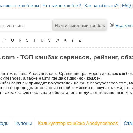
газины с кэшбэком
Что такое кэшбэк?
Как заработать?
FAQ
|
|
|
Все кэш
P
Q
R
S
T
U
V
W
X
Y
Z
com - ТОП кэшбэк сервисов, рейтинг, обз
ернет магазина Anodyneshoes. Сравнение размеров и ставок кэшбэ
yneshoes, а также найти где дают двойной кэшбэк.
шбэк сервисы приводят покупателей на сайт Anodyneshoes.com, маг
в свою очередь делится частью своей комиссии с покупателями, что
, так как за счёт большого оборота, они получают повышенные ком
коды
Купоны
Калькулятор кэшбэка Anodyneshoes
Отз