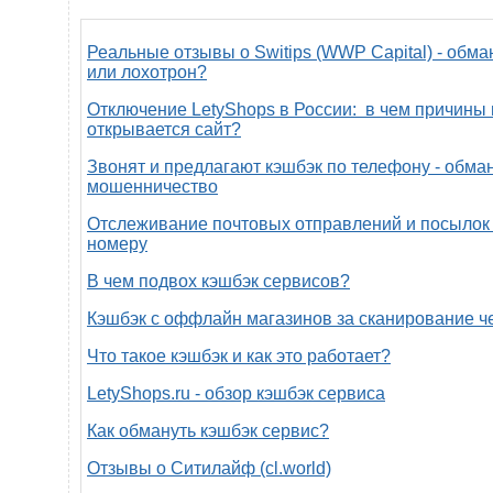
Реальные отзывы о Switips (WWP Capital) - обма
или лохотрон?
Отключение LetyShops в России: в чем причины 
открывается сайт?
Звонят и предлагают кэшбэк по телефону - обман
мошенничество
Отслеживание почтовых отправлений и посылок 
номеру
В чем подвох кэшбэк сервисов?
Кэшбэк с оффлайн магазинов за сканирование ч
Что такое кэшбэк и как это работает?
LetyShops.ru - обзор кэшбэк сервиса
Как обмануть кэшбэк сервис?
Отзывы о Ситилайф (cl.world)