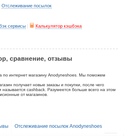
Отслеживание посылок
|
бэк сервисы
|
Калькулятор кэшбэка
ор, сравнение, отзывы
ка по интернет магазину Anodyneshoes. Мы поможем
азин получает новые заказы и покупки, после чего
 и называется cashback. Разумеется больше всего на этом
исионные от магазинов.
ывы
Отслеживание посылок Anodyneshoes