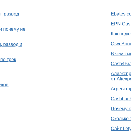
н, развод
Ebates.c
EPN Cash
и почему не
Как подк
Qiwi Bon
, развод и
В чём см
по трек
Cash4Bra
Алиэкспр
от Aliexp
еков
Агрегато
Cashback
Почему к
Сколько 
Сайт Let