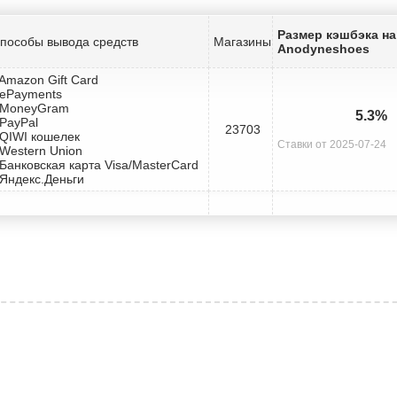
Размер кэшбэка на
пособы вывода средств
Магазины
Anodyneshoes
 Amazon Gift Card
 ePayments
 MoneyGram
5.3%
 PayPal
23703
 QIWI кошелек
Ставки от 2025-07-24
 Western Union
 Банковская карта Visa/MasterCard
 Яндекс.Деньги