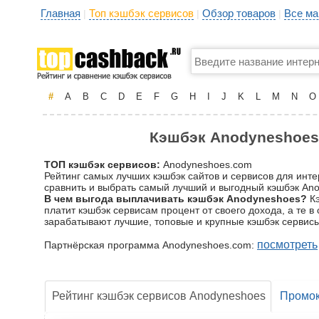
Главная
Топ кэшбэк сервисов
Обзор товаров
Все ма
|
|
|
#
A
B
C
D
E
F
G
H
I
J
K
L
M
N
O
Кэшбэк Anodyneshoes.
ТОП кэшбэк сервисов:
Anodyneshoes.com
Рейтинг самых лучших кэшбэк сайтов и сервисов для инт
сравнить и выбрать самый лучший и выгодный кэшбэк Anod
В чем выгода выплачивать кэшбэк Anodyneshoes?
Кэ
платит кэшбэк сервисам процент от своего дохода, а те 
зарабатывают лучшие, топовые и крупные кэшбэк сервисы
посмотреть
Партнёрская программа Anodyneshoes.com:
Рейтинг кэшбэк сервисов Anodyneshoes
Промо