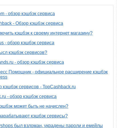
om - обзор кэшбэк сервиса
back - Обзор кэшбэк сервиса
лючить кэшбэк к своему интернет магазину?
us - обзор кэшбэк сервиса
ысл кэшбэк сервисов?
nds.ru - обзор кэшбэк сервиса
есс Помощник - официальное расширение кэшбэк
ress
р кэшбэк сервисов - TopCashback.ru
.ru - обзор кэшбэк сервиса
эшбэк может быть не начислен?
зарабатывают кэшбэк сервисы?
yshops был взломан, украдены пароли и емейлы