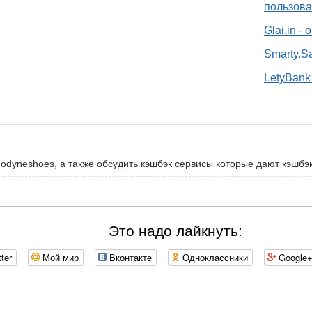
пользова
Glai.in -
Smarty.S
LetyBank 
nodyneshoes, а также обсудить кэшбэк сервисы которые дают кэшбэ
Это надо лайкнуть:
tter
Мой мир
Вконтакте
Одноклассники
Google