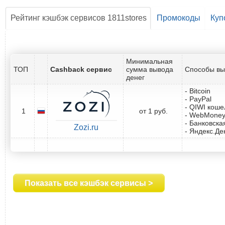
Рейтинг кэшбэк сервисов 1811stores
Промокоды
Куп
Минимальная
ТОП
Cashback сервис
сумма вывода
Способы вы
денег
- Bitcoin
- PayPal
- QIWI коше
1
от 1 руб.
- WebMone
- Банковска
Zozi.ru
- Яндекс.Де
Показать все кэшбэк сервисы >