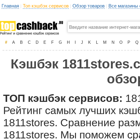
Главная
Топ кэшбэк сервисов
Обзор товаров
Все магазины
|
|
|
#
A
B
C
D
E
F
G
H
I
J
K
L
M
N
O
P
Q
Кэшбэк 1811stores.
обзо
ТОП кэшбэк сервисов:
181
Рейтинг самых лучших кэшб
1811stores. Сравнение раз
1811stores. Мы поможем с