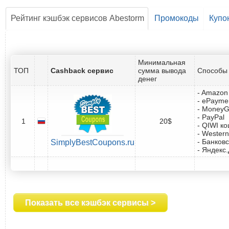
Рейтинг кэшбэк сервисов Abestorm
Промокоды
Купо
Минимальная
ТОП
Cashback сервис
сумма вывода
Способы 
денег
- Amazon 
- ePayme
- Money
- PayPal
1
20$
- QIWI к
- Western
- Банковс
SimplyBestCoupons.ru
- Яндекс
Показать все кэшбэк сервисы >