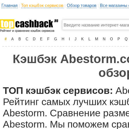
Главная
Топ кэшбэк сервисов
Обзор товаров
Все магазины
|
|
|
#
A
B
C
D
E
F
G
H
I
J
K
L
M
N
O
P
Q
Кэшбэк Abestorm.c
обзо
ТОП кэшбэк сервисов:
Ab
Рейтинг самых лучших кэшб
Abestorm. Сравнение разме
Abestorm. Мы поможем сра