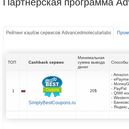
Партнёрская программа Ad
Рейтинг кэшбэк сервисов Advancedmolecularlabs
Пром
Минимальная
ТОП
Cashback сервис
сумма вывода
Способы 
денег
- Amazon 
- ePayme
- Money
- PayPal
1
20$
- QIWI к
- Western
- Банковс
SimplyBestCoupons.ru
- Яндекс