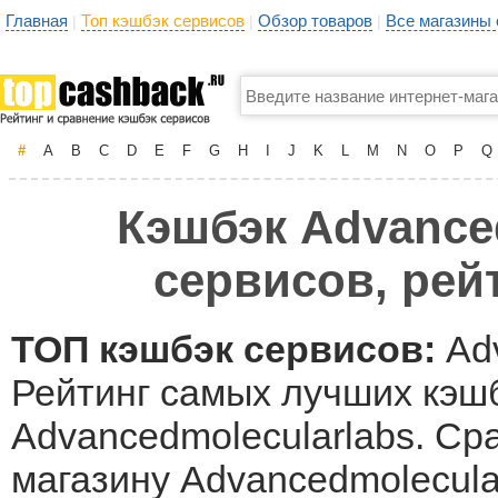
Главная
Топ кэшбэк сервисов
Обзор товаров
Все магазины
|
|
|
#
A
B
C
D
E
F
G
H
I
J
K
L
M
N
O
P
Q
Кэшбэк Advance
сервисов, рей
ТОП кэшбэк сервисов:
Adv
Рейтинг самых лучших кэшб
Advancedmolecularlabs. Ср
магазину Advancedmolecula