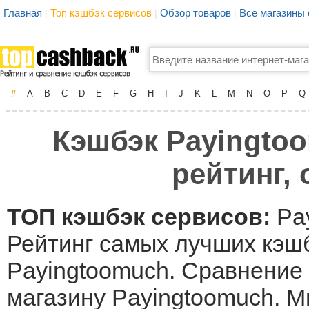
Главная
Топ кэшбэк сервисов
Обзор товаров
Все магазины
|
|
|
#
A
B
C
D
E
F
G
H
I
J
K
L
M
N
O
P
Q
Кэшбэк Payingtoo
рейтинг,
ТОП кэшбэк сервисов:
Pay
Рейтинг самых лучших кэшб
Payingtoomuch. Сравнение 
магазину Payingtoomuch. 