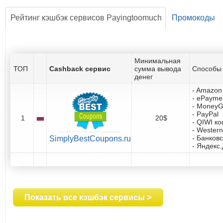
Рейтинг кэшбэк сервисов Payingtoomuch
Промокоды
Минимальная
ТОП
Cashback сервис
сумма вывода
Способы 
денег
- Amazon 
- ePayme
- Money
- PayPal
1
20$
- QIWI к
- Western
- Банковс
SimplyBestCoupons.ru
- Яндекс
Показать все кэшбэк сервисы >