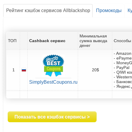
Рейтинг кэшбэк сервисов Allblackshop
Промокоды
К
Минимальная
ТОП
Cashback сервис
сумма вывода
Способы 
денег
- Amazon 
- ePayme
- Money
- PayPal
1
20$
- QIWI к
- Western
- Банковс
SimplyBestCoupons.ru
- Яндекс
Показать все кэшбэк сервисы >