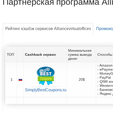
Партнёрская программа Allia
Рейтинг кэшбэк сервисов Alliancevirtualoffices
Промок
Минимальная
ТОП
Cashback сервис
сумма вывода
Способы 
денег
- Amazon 
- ePayme
- Money
- PayPal
1
20$
- QIWI к
- Western
- Банковс
SimplyBestCoupons.ru
- Яндекс