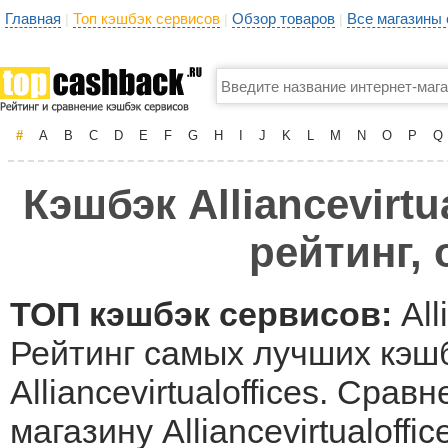
Главная
Топ кэшбэк сервисов
Обзор товаров
Все магазины
|
|
|
#
A
B
C
D
E
F
G
H
I
J
K
L
M
N
O
P
Q
Кэшбэк Alliancevirt
рейтинг,
ТОП кэшбэк сервисов:
All
Рейтинг самых лучших кэшб
Alliancevirtualoffices. Сра
магазину Alliancevirtualof