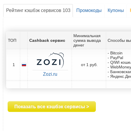
Рейтинг кэшбэк сервисов 103
Промокоды
Купоны
Минимальная
ТОП
Cashback сервис
сумма вывода
Способы вы
денег
- Bitcoin
- PayPal
- QIWI коше
1
от 1 руб.
- WebMone
- Банковска
Zozi.ru
- Яндекс.Де
Показать все кэшбэк сервисы >