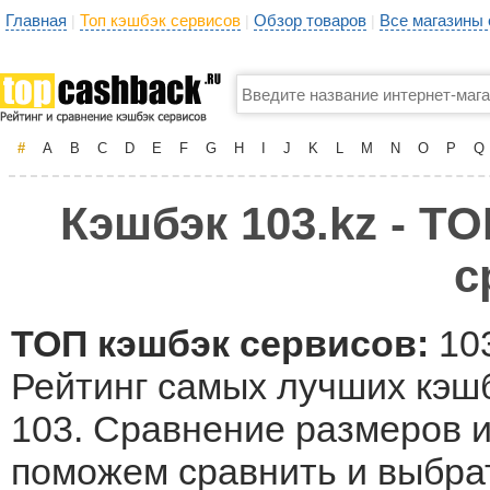
Главная
Топ кэшбэк сервисов
Обзор товаров
Все магазины
|
|
|
#
A
B
C
D
E
F
G
H
I
J
K
L
M
N
O
P
Q
Кэшбэк 103.kz - ТО
с
ТОП кэшбэк сервисов:
103
Рейтинг самых лучших кэшб
103. Сравнение размеров и
поможем сравнить и выбрат