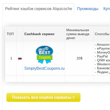
Рейтинг кэшбэк сервисов Alquicoche
Промокоды
Ку
Минимальная
ТОП
Cashback сервис
сумма вывода
Способы 
денег
- Amazon 
- ePayme
- Money
- PayPal
1
20$
- QIWI к
- Western
- Банковс
SimplyBestCoupons.ru
- Яндекс
Показать все кэшбэк сервисы >