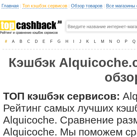
Главная
Топ кэшбэк сервисов
Обзор товаров
Все магазины
|
|
|
#
A
B
C
D
E
F
G
H
I
J
K
L
M
N
O
P
Q
Кэшбэк Alquicoche.
обзо
ТОП кэшбэк сервисов:
Alq
Рейтинг самых лучших кэшб
Alquicoche. Сравнение раз
Alquicoche. Мы поможем с