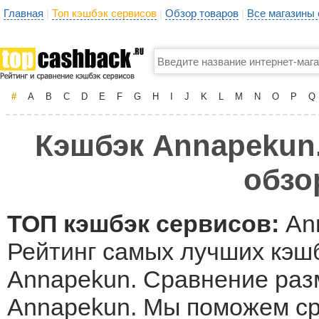
Главная
Топ кэшбэк сервисов
Обзор товаров
Все магазины
|
|
|
#
A
B
C
D
E
F
G
H
I
J
K
L
M
N
O
P
Q
Кэшбэк Annapekun.
обзо
ТОП кэшбэк сервисов:
Ann
Рейтинг самых лучших кэшб
Annapekun. Сравнение разм
Annapekun. Мы поможем ср