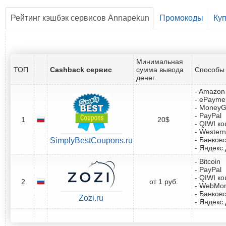
Рейтинг кэшбэк сервисов Annapekun
Промокоды
Ку
Минимальная
ТОП
Cashback сервис
сумма вывода
Способы 
денег
- Amazon 
- ePayme
- Money
- PayPal
1
20$
- QIWI к
- Western
- Банковс
SimplyBestCoupons.ru
- Яндекс
- Bitcoin
- PayPal
- QIWI к
2
от 1 руб.
- WebMo
- Банковс
Zozi.ru
- Яндекс