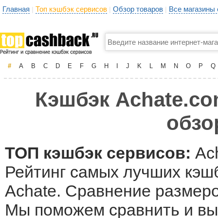
Главная
Топ кэшбэк сервисов
Обзор товаров
Все магазины
|
|
|
#
A
B
C
D
E
F
G
H
I
J
K
L
M
N
O
P
Q
Кэшбэк Achate.co
обзо
ТОП кэшбэк сервисов:
Ac
Рейтинг самых лучших кэшб
Achate. Сравнение размеро
Мы поможем сравнить и вы