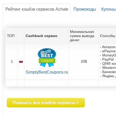
Рейтинг кэшбэк сервисов Achate
Промокоды
Купоны
Минимальная
ТОП
Cashback сервис
сумма вывода
Способы 
денег
- Amazon 
- ePayme
- Money
- PayPal
1
20$
- QIWI к
- Western
- Банковс
SimplyBestCoupons.ru
- Яндекс
Показать все кэшбэк сервисы >