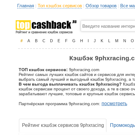
Главная
Топ кэшбэк сервисов
Обзор товаров
Все ма
|
|
|
#
A
B
C
D
E
F
G
H
I
J
K
L
M
N
O
Кэшбэк 9phxracing.c
ТОП кэшбэк сервисов:
9phxracing.com
Рейтинг самых лучших кэшбэк сайтов и сервисов для инте
выбрать самый лучший и выгодный кэшбэк 9phxracing, а т
В чем выгода выплачивать кэшбэк 9phxracing?
Кэшбэк
кэшбэк сервисам процент от своего дохода, а те в свою 
зарабатывают лучшие, топовые и крупные кэшбэк сервисы
посмотреть
Партнёрская программа 9phxracing.com:
Рейтинг кэшбэк сервисов 9phxracing
Промокод