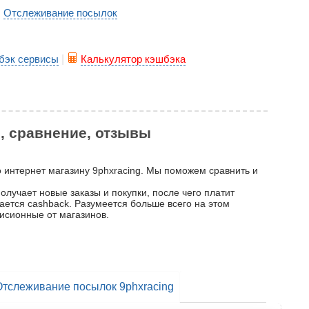
Отслеживание посылок
|
бэк сервисы
|
Калькулятор кэшбэка
р, сравнение, отзывы
о интернет магазину 9phxracing. Мы поможем сравнить и
олучает новые заказы и покупки, после чего платит
вается cashback. Разумеется больше всего на этом
исионные от магазинов.
Отслеживание посылок 9phxracing