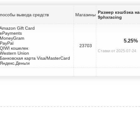
Размер кэшбэка на
пособы вывода средств
Магазины
9phxracing
 Amazon Gift Card
 ePayments
 MoneyGram
5.25%
 PayPal
23703
 QIWI кошелек
Ставки от 2025-07-24
 Western Union
 Банковская карта Visa/MasterCard
 Яндекс.Деньги