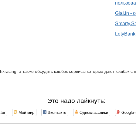
пользова
Glai.in -
Smarty.S
LetyBank 
hxracing, а также обсудить кэшбэк сервисы которые дают кэшбэк с п
Это надо лайкнуть:
tter
Мой мир
Вконтакте
Одноклассники
Google