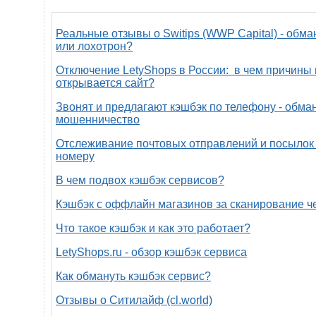
Реальные отзывы о Switips (WWP Capital) - обма
или лохотрон?
Отключение LetyShops в России: в чем причины 
открывается сайт?
Звонят и предлагают кэшбэк по телефону - обман
мошенничество
Отслеживание почтовых отправлений и посылок 
номеру
В чем подвох кэшбэк сервисов?
Кэшбэк с оффлайн магазинов за сканирование ч
Что такое кэшбэк и как это работает?
LetyShops.ru - обзор кэшбэк сервиса
Как обмануть кэшбэк сервис?
Отзывы о Ситилайф (cl.world)