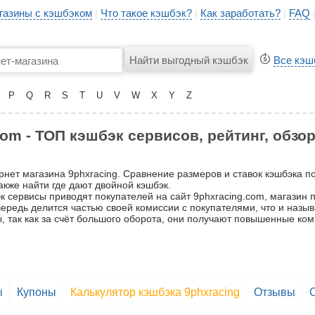
газины с кэшбэком
Что такое кэшбэк?
Как заработать?
FAQ
|
|
|
Все кэш
P
Q
R
S
T
U
V
W
X
Y
Z
om - ТОП кэшбэк сервисов, рейтинг, обзо
рнет магазина 9phxracing. Сравнение размеров и ставок кэшбэка п
акже найти где дают двойной кэшбэк.
 сервисы приводят покупателей на сайт 9phxracing.com, магазин п
очередь делится частью своей комиссии с покупателями, что и назы
, так как за счёт большого оборота, они получают повышенные ком
ы
Купоны
Калькулятор кэшбэка 9phxracing
Отзывы