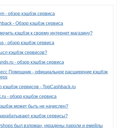
om - обзор кэшбэк сервиса
back - Обзор кэшбэк сервиса
лючить кэшбэк к своему интернет магазину?
us - обзор кэшбэк сервиса
ысл кэшбэк сервисов?
nds.ru - обзор кэшбэк сервиса
есс Помощник - официальное расширение кэшбэк
ress
р кэшбэк сервисов - TopCashback.ru
.ru - обзор кэшбэк сервиса
эшбэк может быть не начислен?
зарабатывают кэшбэк сервисы?
yshops был взломан, украдены пароли и емейлы