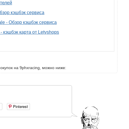
телей
 обзор кэшбэк сервиса
ale - Обзор кэшбэк сервиса
- кэшбэк карта от Letyshops
окупок на 9phxracing, можно ниже:
+
Pinterest