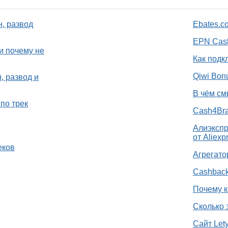
н, развод
Ebates.c
EPN Cash
и почему не
Как подк
Qiwi Bon
, развод и
В чём см
по трек
Cash4Bra
Алиэкспр
от Aliexp
еков
Агрегато
Cashback
Почему к
Сколько 
Сайт Let