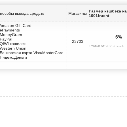
Размер кэшбэка на
пособы вывода средств
Магазины
1001frucht
 Amazon Gift Card
 ePayments
 MoneyGram
6%
 PayPal
23703
 QIWI кошелек
Ставки от 2025-07-24
 Western Union
 Банковская карта Visa/MasterCard
 Яндекс.Деньги