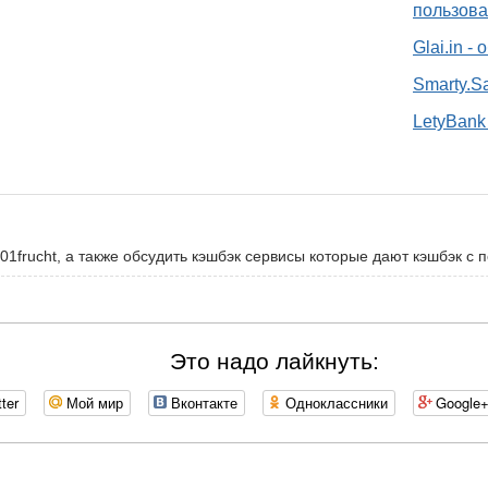
пользова
Glai.in -
Smarty.S
LetyBank 
01frucht, а также обсудить кэшбэк сервисы которые дают кэшбэк с п
Это надо лайкнуть:
tter
Мой мир
Вконтакте
Одноклассники
Google