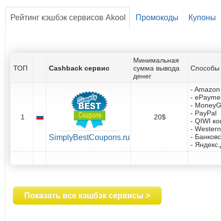
Рейтинг кэшбэк сервисов Akool
Промокоды
Купоны
Минимальная
ТОП
Cashback сервис
сумма вывода
Способы 
денег
- Amazon 
- ePayme
- Money
- PayPal
1
20$
- QIWI к
- Western
- Банковс
SimplyBestCoupons.ru
- Яндекс
Показать все кэшбэк сервисы >