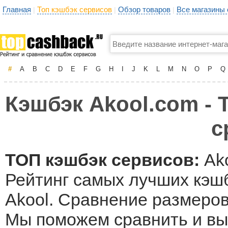
Главная
Топ кэшбэк сервисов
Обзор товаров
Все магазины
|
|
|
#
A
B
C
D
E
F
G
H
I
J
K
L
M
N
O
P
Q
Кэшбэк Akool.com - 
с
ТОП кэшбэк сервисов:
Ako
Рейтинг самых лучших кэшб
Akool. Сравнение размеров 
Мы поможем сравнить и вы