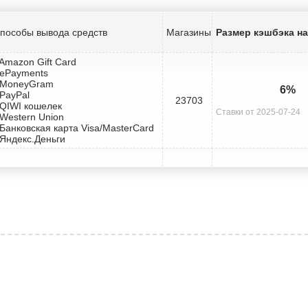
пособы вывода средств
Магазины
Размер кэшбэка н
 Amazon Gift Card
 ePayments
 MoneyGram
6%
 PayPal
23703
 QIWI кошелек
Ставки от 2025-07-24
 Western Union
 Банковская карта Visa/MasterCard
 Яндекс.Деньги