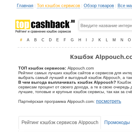
Главная
Топ кэшбэк сервисов
Обзор товаров
Все ма
|
|
|
#
A
B
C
D
E
F
G
H
I
J
K
L
M
N
O
Кэшбэк Alppouch.co
ТОП кэшбэк сервисов:
Alppouch.com
Рейтинг самых лучших кэшбэк сайтов и сервисов для инте
выбрать самый лучший и выгодный кэшбэк Alppouch, а так
В чем выгода выплачивать кэшбэк Alppouch?
Кэшбэк 
сервисам процент от своего дохода, а те в свою очередь
лучшие, топовые и крупные кэшбэк сервисы, так как за 
посмотреть
Партнёрская программа Alppouch.com:
Рейтинг кэшбэк сервисов Alppouch
Промокоды