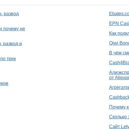
н, развод
Ebates.c
EPN Cash
и почему не
Как подк
Qiwi Bon
, развод и
В чём см
по трек
Cash4Bra
Алиэкспр
от Aliexp
еков
Агрегато
Cashback
Почему к
Сколько 
Сайт Let