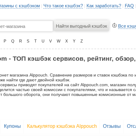
газины с кэшбэком
Что такое кэшбэк?
Как заработать?
FAQ
|
|
|
Все кэш
P
Q
R
S
T
U
V
W
X
Y
Z
m - ТОП кэшбэк сервисов, рейтинг, обзор
рнет магазина Alppouch. Сравнение размеров и ставок кэшбэка по
же найти где дают двойной кэшбэк.
сервисы приводят покупателей на сайт Alppouch.com, магазин полу
 делится частью своей комиссии с покупателями, что и называется
счёт большого оборота, они получают повышенные комисионные от м
Купоны
Калькулятор кэшбэка Alppouch
Отзывы
Отс