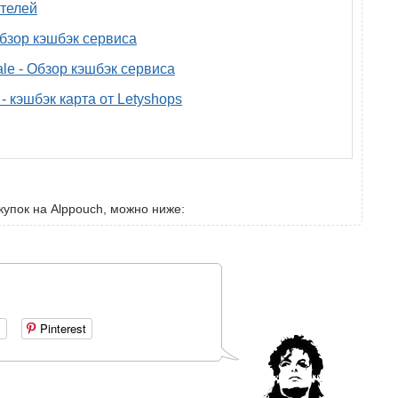
телей
 обзор кэшбэк сервиса
ale - Обзор кэшбэк сервиса
- кэшбэк карта от Letyshops
купок на Alppouch, можно ниже:
+
Pinterest