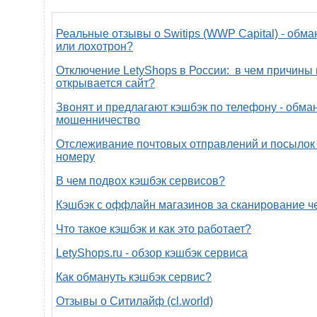
Реальные отзывы о Switips (WWP Capital) - обма
или лохотрон?
Отключение LetyShops в России: в чем причины 
открывается сайт?
Звонят и предлагают кэшбэк по телефону - обман
мошенничество
Отслеживание почтовых отправлений и посылок 
номеру
В чем подвох кэшбэк сервисов?
Кэшбэк с оффлайн магазинов за сканирование ч
Что такое кэшбэк и как это работает?
LetyShops.ru - обзор кэшбэк сервиса
Как обмануть кэшбэк сервис?
Отзывы о Ситилайф (cl.world)