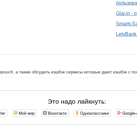
пользова
Glai.in -
Smarty.S
LetyBank 
ppouch, а также обсудить кэшбэк сервисы которые дают кэшбэк с по
Это надо лайкнуть:
tter
Мой мир
Вконтакте
Одноклассники
Google