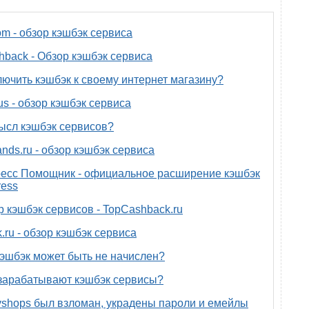
om - обзор кэшбэк сервиса
back - Обзор кэшбэк сервиса
лючить кэшбэк к своему интернет магазину?
us - обзор кэшбэк сервиса
ысл кэшбэк сервисов?
nds.ru - обзор кэшбэк сервиса
есс Помощник - официальное расширение кэшбэк
ress
р кэшбэк сервисов - TopCashback.ru
.ru - обзор кэшбэк сервиса
эшбэк может быть не начислен?
зарабатывают кэшбэк сервисы?
yshops был взломан, украдены пароли и емейлы