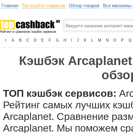
Главная
Топ кэшбэк сервисов
Обзор товаров
Все магазины
|
|
|
#
A
B
C
D
E
F
G
H
I
J
K
L
M
N
O
P
Q
Кэшбэк Arcaplanet
обзо
ТОП кэшбэк сервисов:
Arc
Рейтинг самых лучших кэшб
Arcaplanet. Сравнение раз
Arcaplanet. Мы поможем с