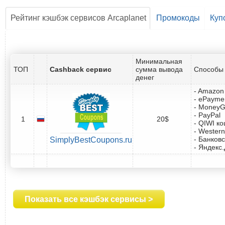
Рейтинг кэшбэк сервисов Arcaplanet
Промокоды
Куп
Минимальная
ТОП
Cashback сервис
сумма вывода
Способы 
денег
- Amazon 
- ePayme
- Money
- PayPal
1
20$
- QIWI к
- Western
- Банковс
SimplyBestCoupons.ru
- Яндекс
Показать все кэшбэк сервисы >