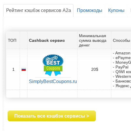
Рейтинг кэшбэк сервисов A2a
Промокоды
Купоны
Минимальная
ТОП
Cashback сервис
сумма вывода
Способы 
денег
- Amazon 
- ePayme
- Money
- PayPal
1
20$
- QIWI к
- Western
- Банковс
SimplyBestCoupons.ru
- Яндекс
Показать все кэшбэк сервисы >