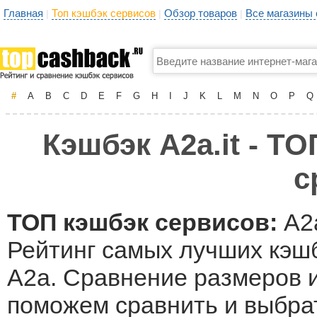
Главная
Топ кэшбэк сервисов
Обзор товаров
Все магазины
|
|
|
#
A
B
C
D
E
F
G
H
I
J
K
L
M
N
O
P
Q
Кэшбэк A2a.it - ТО
с
ТОП кэшбэк сервисов:
A2a
Рейтинг самых лучших кэшб
A2a. Сравнение размеров и
поможем сравнить и выбра