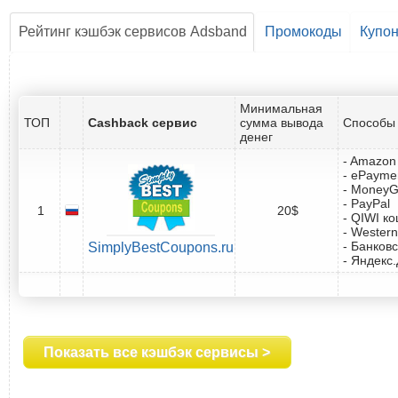
Рейтинг кэшбэк сервисов Adsband
Промокоды
Купо
Минимальная
ТОП
Cashback сервис
сумма вывода
Способы 
денег
- Amazon 
- ePayme
- Money
- PayPal
1
20$
- QIWI к
- Western
- Банковс
SimplyBestCoupons.ru
- Яндекс
Показать все кэшбэк сервисы >