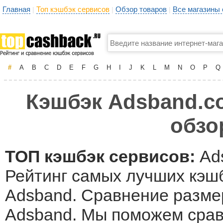
Главная
Топ кэшбэк сервисов
Обзор товаров
Все магазины
|
|
|
#
A
B
C
D
E
F
G
H
I
J
K
L
M
N
O
P
Q
Кэшбэк Adsband.co
обзо
ТОП кэшбэк сервисов:
Ad
Рейтинг самых лучших кэшб
Adsband. Сравнение размер
Adsband. Мы поможем срав