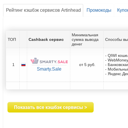
Рейтинг кэшбэк сервисов Artinhead
Промокоды
Купо
Минимальная
ТОП
Cashback сервис
сумма вывода
Способы вы
денег
- QIWI коше
- WebMone
1
от 5 руб.
- Банковска
Smarty.Sale
- Мобильны
- Яндекс.Де
Показать все кэшбэк сервисы >