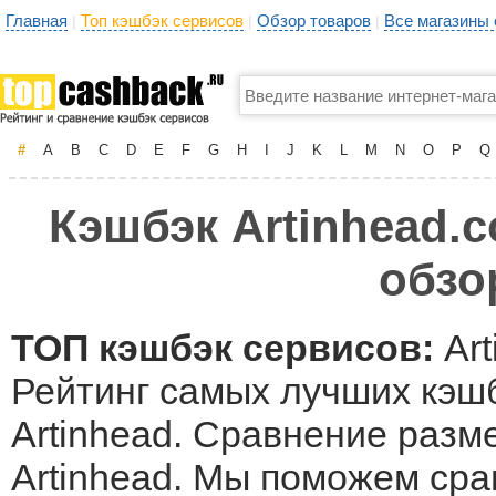
Главная
Топ кэшбэк сервисов
Обзор товаров
Все магазины
|
|
|
#
A
B
C
D
E
F
G
H
I
J
K
L
M
N
O
P
Q
Кэшбэк Artinhead.c
обзо
ТОП кэшбэк сервисов:
Art
Рейтинг самых лучших кэшб
Artinhead. Сравнение разм
Artinhead. Мы поможем ср