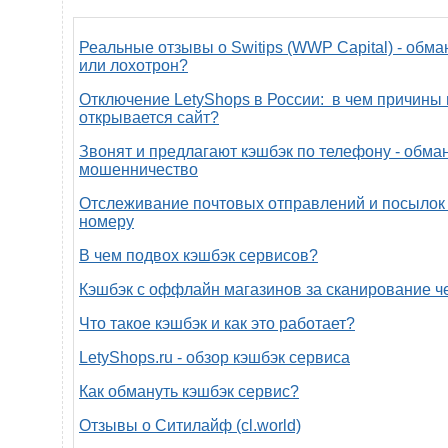
Реальные отзывы о Switips (WWP Capital) - обма
или лохотрон?
Отключение LetyShops в России: в чем причины 
открывается сайт?
Звонят и предлагают кэшбэк по телефону - обман
мошенничество
Отслеживание почтовых отправлений и посылок 
номеру
В чем подвох кэшбэк сервисов?
Кэшбэк с оффлайн магазинов за сканирование ч
Что такое кэшбэк и как это работает?
LetyShops.ru - обзор кэшбэк сервиса
Как обмануть кэшбэк сервис?
Отзывы о Ситилайф (cl.world)