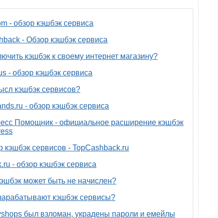
om - обзор кэшбэк сервиса
back - Обзор кэшбэк сервиса
лючить кэшбэк к своему интернет магазину?
us - обзор кэшбэк сервиса
ысл кэшбэк сервисов?
nds.ru - обзор кэшбэк сервиса
есс Помощник - официальное расширение кэшбэк
ress
р кэшбэк сервисов - TopCashback.ru
.ru - обзор кэшбэк сервиса
эшбэк может быть не начислен?
зарабатывают кэшбэк сервисы?
yshops был взломан, украдены пароли и емейлы