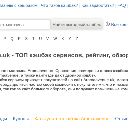
газины с кэшбэком
Что такое кэшбэк?
Как заработать?
FAQ
|
|
|
Все кэш
P
Q
R
S
T
U
V
W
X
Y
Z
uk - ТОП кэшбэк сервисов, рейтинг, обзо
ернет магазина Aromaavenue. Сравнение размеров и ставок кэшбэ
maavenue, а также найти где дают двойной кэшбэк.
бэк сервисы приводят покупателей на сайт Aromaavenue.uk, магази
очередь делится частью своей комиссии с покупателями, что и назы
, так как за счёт большого оборота, они получают повышенные ком
оды
Купоны
Калькулятор кэшбэка Aromaavenue
Отзы