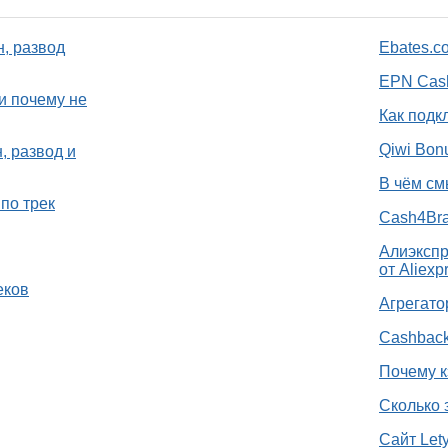
н, развод
Ebates.c
EPN Cash
и почему не
Как подк
Qiwi Bon
, развод и
В чём см
по трек
Cash4Bra
Алиэкспр
от Aliexp
еков
Агрегато
Cashback
Почему к
Сколько 
Сайт Let