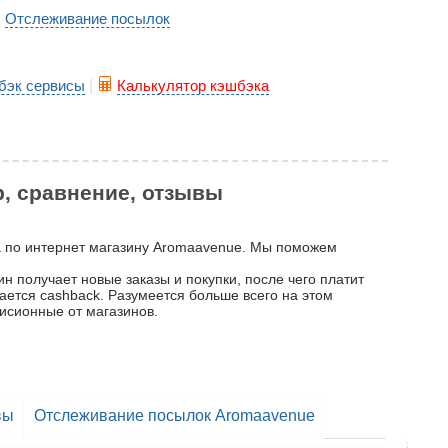
Отслеживание посылок
|
бэк сервисы
|
Калькулятор кэшбэка
р, сравнение, отзывы
ка по интернет магазину Aromaavenue. Мы поможем
н получает новые заказы и покупки, после чего платит
вается cashback. Разумеется больше всего на этом
исионные от магазинов.
вы
Отслеживание посылок Aromaavenue