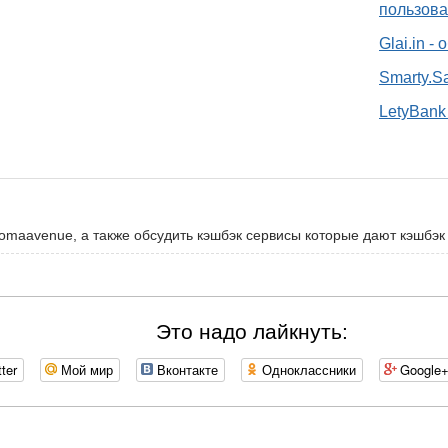
пользова
Glai.in -
Smarty.S
LetyBank 
romaavenue, а также обсудить кэшбэк сервисы которые дают кэшбэк
Это надо лайкнуть:
tter
Мой мир
Вконтакте
Одноклассники
Google