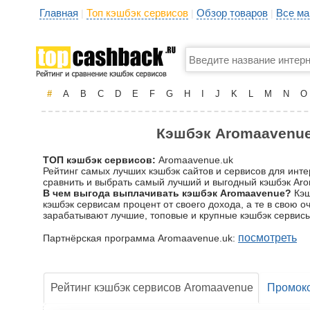
Главная
Топ кэшбэк сервисов
Обзор товаров
Все ма
|
|
|
#
A
B
C
D
E
F
G
H
I
J
K
L
M
N
O
Кэшбэк Aromaavenue.
ТОП кэшбэк сервисов:
Aromaavenue.uk
Рейтинг самых лучших кэшбэк сайтов и сервисов для инт
сравнить и выбрать самый лучший и выгодный кэшбэк Aro
В чем выгода выплачивать кэшбэк Aromaavenue?
Кэш
кэшбэк сервисам процент от своего дохода, а те в свою 
зарабатывают лучшие, топовые и крупные кэшбэк сервисы
посмотреть
Партнёрская программа Aromaavenue.uk:
Рейтинг кэшбэк сервисов Aromaavenue
Промок