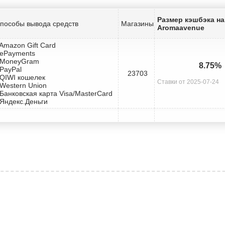
Размер кэшбэка на
пособы вывода средств
Магазины
Aromaavenue
 Amazon Gift Card
 ePayments
 MoneyGram
8.75%
 PayPal
23703
 QIWI кошелек
Ставки от 2025-07-24
 Western Union
 Банковская карта Visa/MasterCard
 Яндекс.Деньги